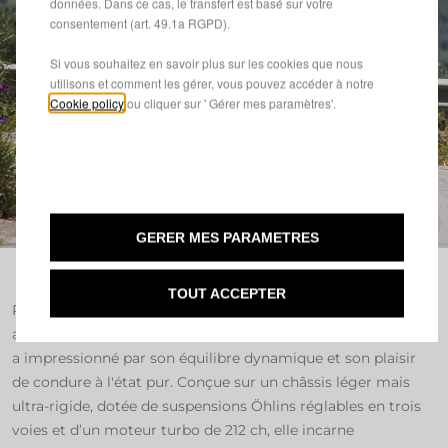
données. Dans ce cas, le transfert est basé sur votre
consentement (art. 49.1a RGPD).
Si vous souhaitez en savoir plus sur les cookies que nous
utilisons et comment les gérer, vous pouvez accéder à notre
Cookie policy
ou cliquer sur ' Gérer mes paramètres'.
GERER MES PARAMETRES
TOUT ACCEPTER
Précision dans les virages, stabilité à haute vitesse, freinage
agressif et tenue de route irréprochable : l’Ypsilon Rally4 HF
a impressionné par son équilibre dynamique et son plaisir
de condure à l'état pur. Conçue sur un châssis léger mais
ultra-rigide, dotée de suspensions Öhlins réglables en trois
voies et d’un moteur turbo de 212 ch, elle incarne