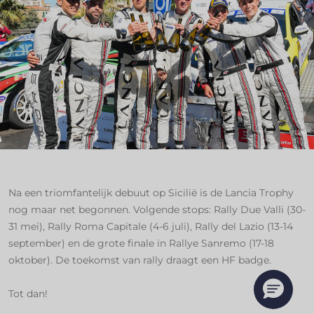
Na een triomfantelijk debuut op Sicilië is de Lancia Trophy
nog maar net begonnen. Volgende stops: Rally Due Valli (30-
31 mei), Rally Roma Capitale (4-6 juli), Rally del Lazio (13-14
september) en de grote finale in Rallye Sanremo (17-18
oktober). De toekomst van rally draagt een HF badge.
Tot dan!