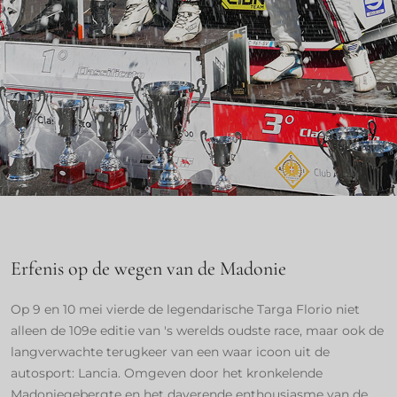
Erfenis op de wegen van de Madonie
Op 9 en 10 mei vierde de legendarische Targa Florio niet
alleen de 109e editie van 's werelds oudste race, maar ook de
langverwachte terugkeer van een waar icoon uit de
autosport: Lancia. Omgeven door het kronkelende
Madoniegebergte en het daverende enthousiasme van de