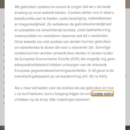
We gebruiken cookies om ervoor te zorgen dat we u de beste
ervaring op onze website bieden. Cookies stellen ons in staat u
basisfuncties aan te bieden, zoals beveiliging, netwerkbeheer
en toegankelijkheid. Ze verbeteren de gebruiksvriendelijkheid
Met 19 Lancia-crews op de deelnemerslijst en 13 Under-35-
en prestaties via verschillende functies, zoals taalherkenning,
coureurs die streden om een plekje in Lancia's ERC-team
zoekresultaten en verbeteren daarmee wat wij u aanbieden.
voor 2026, domineerde de nieuwe Ypsilon Rally4 HF van
Onze website zou ook cookies van derden kunnen gebruiken
om advertenties te sturen die voor u relevanter zijn. Sommige
start tot finish: Lancia pakte de algemene overwinning,
cookies kunnen worden verwerkt door derden in landen buiten
claimde elke podiumplek, veroverde 10 van de 14 topposities
de Europese Economische Ruimte (EER) die mogelijk nog geen
in de categorie tweewielaandrijving. Pisani-Biagi pakte de
adequaatheidsbesluit hebben ontvangen van de relevante
historische eerste overwinning van het nieuwe tijdperk,
Europese gegevensbeschermingsautoriteiten. In dit geval is de
gevolgd door Pesavento-Michelet en Di Pietro-Dresti na een
overdracht gebaseerd op uw toestemming (Art. 49.1a AVG).
spannende strijd. Een resultaat dat zowel de technische
Als u meer wilt weten over de cookies die we gebruiken en hoe
volwassenheid van de auto als de ambitie achter het project
u ze kunt beheren, kunt u toegang krijgen tot ons
Cookie policy
bevestigt, waarvan sinds de lancering al meer dan 90
of klikken op de knop ‘Mijn instellingen beheren’.
exemplaren werden verkocht.