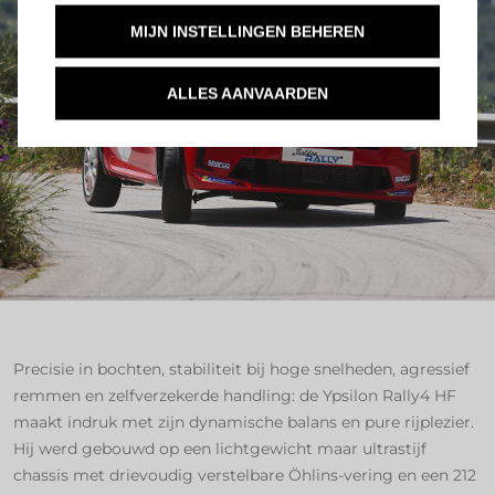
MIJN INSTELLINGEN BEHEREN
ALLES AANVAARDEN
Precisie in bochten, stabiliteit bij hoge snelheden, agressief
remmen en zelfverzekerde handling: de Ypsilon Rally4 HF
maakt indruk met zijn dynamische balans en pure rijplezier.
Hij werd gebouwd op een lichtgewicht maar ultrastijf
chassis met drievoudig verstelbare Öhlins-vering en een 212