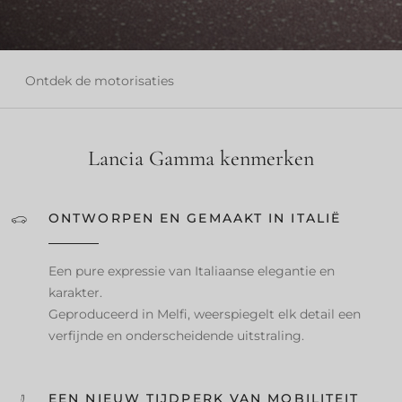
De nieuwe Lancia
Ontdek de motorisaties
Gamma.
Gemaakt in Italië.
Lancia Gamma kenmerken
Ontworpen voor
morgen.
ONTWORPEN EN GEMAAKT IN ITALIË
Een pure expressie van Italiaanse elegantie en
karakter.
Geproduceerd in Melfi, weerspiegelt elk detail een
verfijnde en onderscheidende uitstraling.
EEN NIEUW TIJDPERK VAN MOBILITEIT