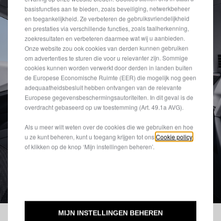
basisfuncties aan te bieden, zoals beveiliging, netwerkbeheer
en toegankelijkheid. Ze verbeteren de gebruiksvriendelijkheid
en prestaties via verschillende functies, zoals taalherkenning,
zoekresultaten en verbeteren daarmee wat wij u aanbieden.
Onze website zou ook cookies van derden kunnen gebruiken
om advertenties te sturen die voor u relevanter zijn. Sommige
cookies kunnen worden verwerkt door derden in landen buiten
de Europese Economische Ruimte (EER) die mogelijk nog geen
adequaatheidsbesluit hebben ontvangen van de relevante
Europese gegevensbeschermingsautoriteiten. In dit geval is de
overdracht gebaseerd op uw toestemming (Art. 49.1a AVG).
Als u meer wilt weten over de cookies die we gebruiken en hoe
u ze kunt beheren, kunt u toegang krijgen tot ons
Cookie policy
of klikken op de knop ‘Mijn instellingen beheren’.
MIJN INSTELLINGEN BEHEREN