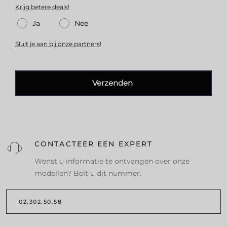
Krijg betere deals!
Ja
Nee
Sluit je aan bij onze partners!
Verzenden
CONTACTEER EEN EXPERT
Wenst u informatie te ontvangen over onze
modellen? Belt u dit nummer.
02.302.50.58