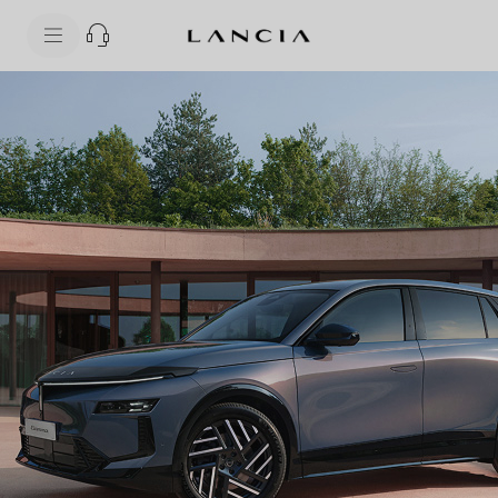
skipToContentData
skipToNavigationData