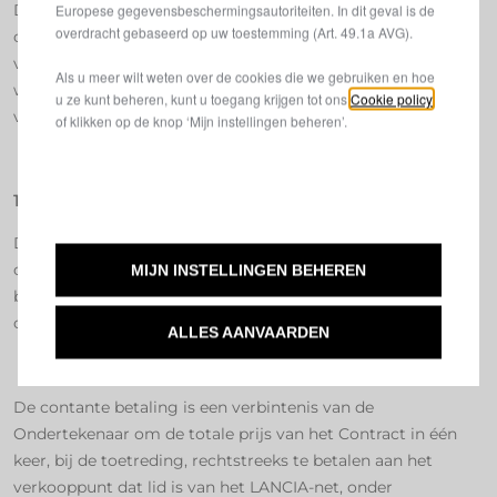
De prijs is die van het tarief dat van kracht is op de dag van
Europese gegevensbeschermingsautoriteiten. In dit geval is de
overdracht gebaseerd op uw toestemming (Art. 49.1a AVG).
ondertekening van het Contract, beschikbaar in de
verkoopvestiging. Het is een vaste en definitieve prijs die
Als u meer wilt weten over de cookies die we gebruiken en hoe
wordt vastgesteld voor de duur van het Contract, onder
u ze kunt beheren, kunt u toegang krijgen tot ons
Cookie policy
voorbehoud van het ondertekenen van aanhangsels.
of klikken op de knop ‘Mijn instellingen beheren’.
1.5.2 Betaling
De betaling van de prijs moet gebeuren bij de
ondertekening van het Contract, onverminderd de
MIJN INSTELLINGEN BEHEREN
bepalingen die van toepassing zijn in geval van
ondertekening van het Contract buiten de vestiging.
ALLES AANVAARDEN
Contante betaling:
De contante betaling is een verbintenis van de
Ondertekenaar om de totale prijs van het Contract in één
keer, bij de toetreding, rechtstreeks te betalen aan het
verkooppunt dat lid is van het LANCIA-net, onder