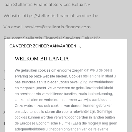
aan Stellantis Financial Services Belux NV
Website: https://stellantis-financial-services.be
Via email: services@stellantis-finance.com
Per post: Stellantis Financial Services Belux NV
GA VERDER ZONDER AANVAARDEN →
Bourgetlaan 20 - bus 1
WELKOM BIJ LANCIA
1130 Brussel – België
We gebruiken cookies om ervoor te zorgen dat we u de beste
Per telefoon: + 32 (0)2 370 77 11 - zie de uurroosters op de
ervaring op onze website bieden. Cookies stellen ons in staat u
website
basisfuncties aan te bieden, zoals beveiliging, netwerkbeheer
en toegankelijkheid. Ze verbeteren de gebruiksvriendelijkheid
Per chat: rechtstreeks op de site
en prestaties via verschillende functies, zoals taalherkenning,
zoekresultaten en verbeteren daarmee wat wij u aanbieden.
Onze website zou ook cookies van derden kunnen gebruiken
om advertenties te sturen die voor u relevanter zijn. Sommige
ARTIKEL – 1.5 PRIJS EN BETALINGSMODALITEITEN
cookies kunnen worden verwerkt door derden in landen buiten
de Europese Economische Ruimte (EER) die mogelijk nog geen
1.5.1 Prijs
adequaatheidsbesluit hebben ontvangen van de relevante