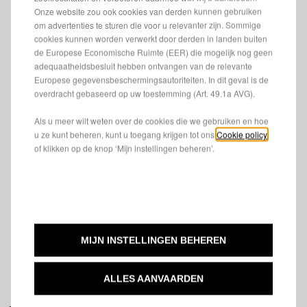
Onze website zou ook cookies van derden kunnen gebruiken
om advertenties te sturen die voor u relevanter zijn. Sommige
cookies kunnen worden verwerkt door derden in landen buiten
de Europese Economische Ruimte (EER) die mogelijk nog geen
adequaatheidsbesluit hebben ontvangen van de relevante
Europese gegevensbeschermingsautoriteiten. In dit geval is de
overdracht gebaseerd op uw toestemming (Art. 49.1a AVG).
Als u meer wilt weten over de cookies die we gebruiken en hoe
u ze kunt beheren, kunt u toegang krijgen tot ons
Cookie policy
of klikken op de knop ‘Mijn instellingen beheren’.
SCHERPE EFFICIËNTIE
Verlaag de CO₂-uitstoot met tot wel 20% en krijg toegang
tot beperkte verkeerszones.
MIJN INSTELLINGEN BEHEREN
ALLES AANVAARDEN