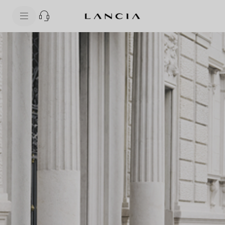
skipToContentData
skipToNavigationData