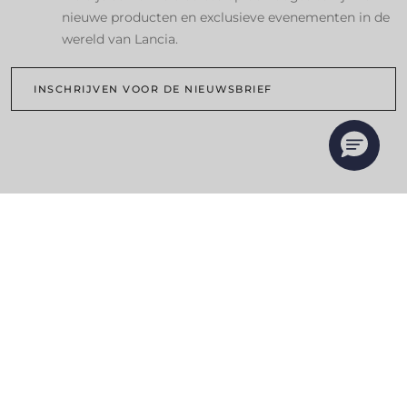
nieuwe producten en exclusieve evenementen in de
wereld van Lancia.
INSCHRIJVEN VOOR DE NIEUWSBRIEF
Volg ons
NEEM CONTACT OP MET EEN EXPERT
CONFIGUREREN
VIND EEN VERKOOPPUNT