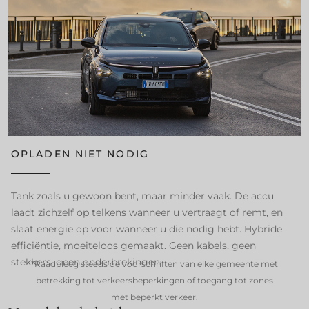
OPLADEN NIET NODIG
Tank zoals u gewoon bent, maar minder vaak. De accu
laadt zichzelf op telkens wanneer u vertraagt of remt, en
slaat energie op voor wanneer u die nodig hebt. Hybride
efficiëntie, moeiteloos gemaakt. Geen kabels, geen
stekkers, geen onderbrekingen.
*Raadpleeg steeds de voorschriften van elke gemeente met
betrekking tot verkeersbeperkingen of toegang tot zones
met beperkt verkeer.