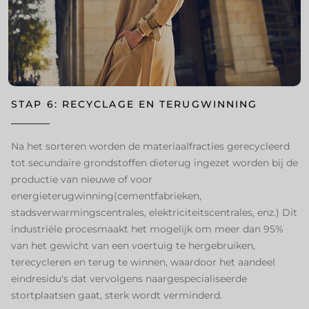
STAP 6: RECYCLAGE EN TERUGWINNING ​
Na het sorteren worden de materiaalfracties gerecycleerd
tot secundaire grondstoffen dieterug ingezet worden bij de
productie van nieuwe of voor
energieterugwinning(cementfabrieken,
stadsverwarmingscentrales, elektriciteitscentrales, enz.) Dit
industriële procesmaakt het mogelijk om meer dan 95%
van het gewicht van een voertuig te hergebruiken,
terecycleren en terug te winnen, waardoor het aandeel
eindresidu's dat vervolgens naargespecialiseerde
stortplaatsen gaat, sterk wordt verminderd. ​