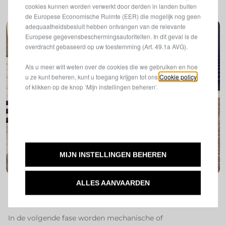
cookies kunnen worden verwerkt door derden in landen buiten
de Europese Economische Ruimte (EER) die mogelijk nog geen
adequaatheidsbesluit hebben ontvangen van de relevante
Europese gegevensbeschermingsautoriteiten. In dit geval is de
overdracht gebaseerd op uw toestemming (Art. 49.1a AVG).
Als u meer wilt weten over de cookies die we gebruiken en hoe
u ze kunt beheren, kunt u toegang krijgen tot ons
Cookie policy
of klikken op de knop ‘Mijn instellingen beheren’.
MIJN INSTELLINGEN BEHEREN
ALLES AANVAARDEN
STAP 4: ONTMANTELING VOOR HERGEBRUIK ​
In de volgende fase worden mechanische of