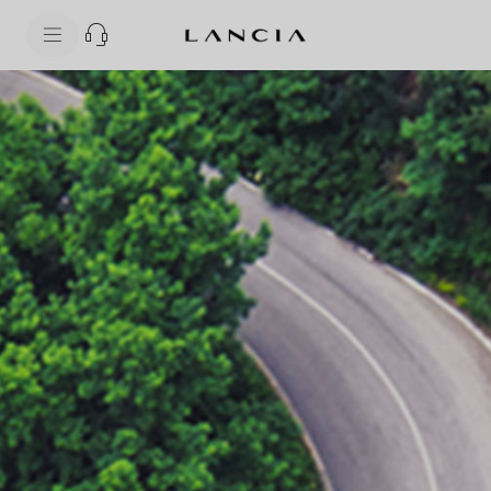
skipToContentData
skipToNavigationData