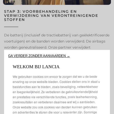
STAP 3: VOORBEHANDELING EN
VERWIJDERING VAN VERONTREINIGENDE
STOFFEN
De batterij (inclusief de tractiebatterij van geëlektrificeerde
voertuigen) en de banden worden verwijderd. De airbags
worden geneutraliseerd. Onze partner verwijdert
vervolgens de resterende brandstof en andere vloeistoffen
GA VERDER ZONDER AANVAARDEN →
uit het voertuig: motorolie, transmissieolie, rem- en
koelvloeistoffen en koelmiddel uit het
WELKOM BIJ LANCIA
airconditioningsysteem. Deze vervuilende afvalstoffen
We gebruiken cookies om ervoor te zorgen dat we u de beste
worden gerecycleerd binnen hun respectieve
ervaring op onze website bieden. Cookies stellen ons in staat u
verwerkingskanalen.
basisfuncties aan te bieden, zoals beveiliging, netwerkbeheer
en toegankelijkheid. Ze verbeteren de gebruiksvriendelijkheid
en prestaties via verschillende functies, zoals taalherkenning,
zoekresultaten en verbeteren daarmee wat wij u aanbieden.
Onze website zou ook cookies van derden kunnen gebruiken
om advertenties te sturen die voor u relevanter zijn. Sommige