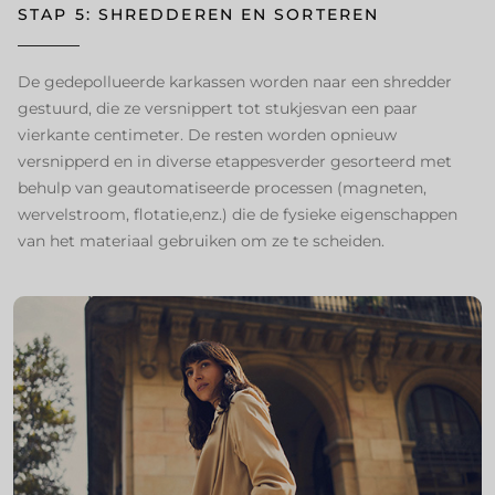
STAP 5: SHREDDEREN EN SORTEREN ​
De gedepollueerde karkassen worden naar een shredder
gestuurd, die ze versnippert tot stukjesvan een paar
vierkante centimeter. De resten worden opnieuw
versnipperd en in diverse etappesverder gesorteerd met
behulp van geautomatiseerde processen (magneten,
wervelstroom, flotatie,enz.) die de fysieke eigenschappen
van het materiaal gebruiken om ze te scheiden. ​