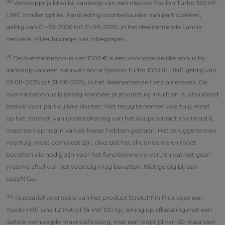
(8)
Verkoopprijs btwi bij aankoop van een nieuwe Ypsilon Turbo 100 HF
LINE zonder opties. Aanbieding voorbehouden aan particulieren,
geldig van 01-08-2026 tot 31-08-2026, in het deelnemende Lancia
netwerk. Milieubijdrage niet inbegrepen.
(9)
De overnamebonus van 1500 € is een voorwaardelijke bonus bij
aankoop van een nieuwe Lancia Ypsilon Turbo 100 HF LINE geldig van
01-08-2026 tot 31-08-2026, in het deelnemende Lancia netwerk. De
overnamebonus is geldig wanneer je je voertuig inruilt en is uitsluitend
bedoel voor particuliere klanten. Het terug te nemen voertuig moet
op het momen van ondertekening van het koopcontract minimaal 6
maanden op naam van de koper hebben gestaan. Het teruggenomen
voertuig moet compleet zijn, dwz dat het alle onderdelen moet
bevatten die nodig zijn voor het functioneren ervan, en dat het geen
vreemd afval van het voertuig mag bevatten. Niet geldig bij een
Leas'N'Go.
(10)
Illustratief voorbeeld van het product StretchFin Plus voor een
Ypsilon HF Line 1.2 Petrol 74 kW 100 hp, lening op afbetaling met een
laatste verhoogde maandaflossing, met een looptijd van 60 maanden