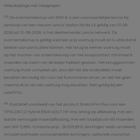
Milieubijdrage niet inbegrepen.
(15)
De overnamebonus van 1500 € is een voorwaardelijke bonus bij
aankoop van een nieuwe Lancia Ypsilon Ibrida LX geldig van 01-08-
2026 tot 31-08-2026, in het deelnemende Lancia netwerk. De
overnamebonus is geldig wanneer je je voertuig inruilt en is uitsluitend
bedoel voor particuliere klanten. Het terug te nemen voertuig moet
op het momen van ondertekening van het koopcontract minimaal 6
maanden op naam van de koper hebben gestaan. Het teruggenomen
voertuig moet compleet zijn, dwz dat het alle onderdelen moet
bevatten die nodig zijn voor het functioneren ervan, en dat het geen
vreemd afval van het voertuig mag bevatten. Niet geldig bij een
Leas'N'Go.
(16)
Illustratief voorbeeld van het product StretchFin Plus voor een
YPSILON 1.2 Hybrid 81kW eDCT HF-line, lening op afbetaling met een
laatste verhoogde maandaflossing, met een looptijd van 60 maanden
aan JKP 5,99%. Contante prijs : 26 209,99 € (kortingen reeds verrekend,
inclusief eventuele voorwaardelijke kortingen), optionele voorschot