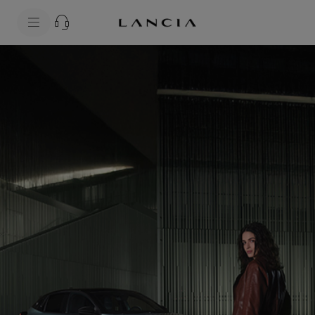
skipToContentData
skipToNavigationData