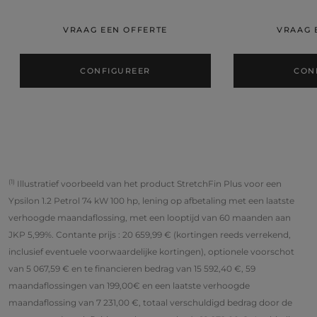
VRAAG EEN OFFERTE
VRAAG 
CONFIGUREER
CON
(1)
Illustratief voorbeeld van het product StretchFin Plus voor een
Ypsilon 1.2 Petrol 74 kW 100 hp, lening op afbetaling met een laatste
verhoogde maandaflossing, met een looptijd van 60 maanden aan
JKP 5,99%. Contante prijs : 20 659,99 € (kortingen reeds verrekend,
inclusief eventuele voorwaardelijke kortingen), optionele voorschot
van 5 067,59 € en te financieren bedrag van 15 592,40 €, 59
maandaflossingen van 199,00€ en een laatste verhoogde
maandaflossing van 7 231,00 €, totaal verschuldigd bedrag door de