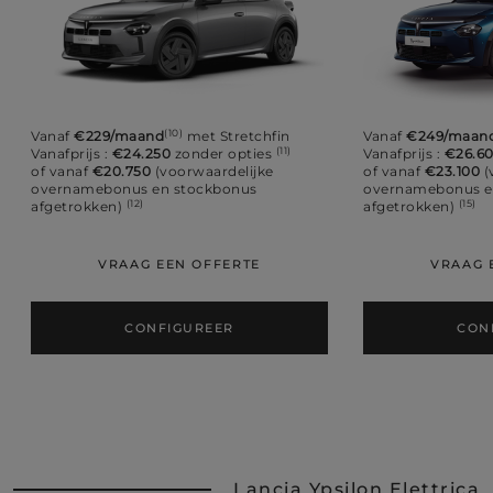
(10)
Vanaf
€229/maand
met Stretchfin
Vanaf
€249/maan
(11)
Vanafprijs :
€24.250
zonder opties
Vanafprijs :
€26.6
of vanaf
€20.750
(voorwaardelijke
of vanaf
€23.100
(
overnamebonus en stockbonus
overnamebonus e
(12)
(15)
afgetrokken)
afgetrokken)
VRAAG EEN OFFERTE
VRAAG 
CONFIGUREER
CON
Lancia Ypsilon Elettrica