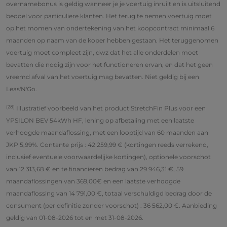
overnamebonus is geldig wanneer je je voertuig inruilt en is uitsluitend
bedoel voor particuliere klanten. Het terug te nemen voertuig moet
op het momen van ondertekening van het koopcontract minimaal 6
maanden op naam van de koper hebben gestaan. Het teruggenomen
voertuig moet compleet zijn, dwz dat het alle onderdelen moet
bevatten die nodig zijn voor het functioneren ervan, en dat het geen
vreemd afval van het voertuig mag bevatten. Niet geldig bij een
Leas'N'Go.
(28)
Illustratief voorbeeld van het product StretchFin Plus voor een
YPSILON BEV 54kWh HF, lening op afbetaling met een laatste
verhoogde maandaflossing, met een looptijd van 60 maanden aan
JKP 5,99%. Contante prijs : 42 259,99 € (kortingen reeds verrekend,
inclusief eventuele voorwaardelijke kortingen), optionele voorschot
van 12 313,68 € en te financieren bedrag van 29 946,31 €, 59
maandaflossingen van 369,00€ en een laatste verhoogde
maandaflossing van 14 791,00 €, totaal verschuldigd bedrag door de
consument (per definitie zonder voorschot) : 36 562,00 €. Aanbieding
geldig van 01-08-2026 tot en met 31-08-2026.