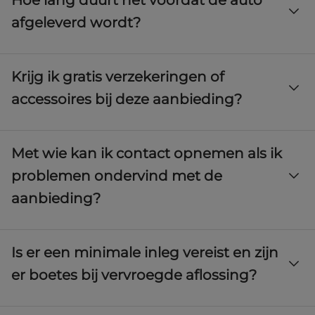
Hoe lang duurt het voordat de auto
een voertuig te reserveren.
afgeleverd wordt?
Afhankelijk van het gekozen voertuig zal het verkooppunt u
Krijg ik gratis verzekeringen of
informeren.
accessoires bij deze aanbieding?
Het is mogelijk om verzekeringen of accessoires te kopen, maar
Met wie kan ik contact opnemen als ik
deze hebben een prijs.
problemen ondervind met de
aanbieding?
Het verkooppunt en zijn commerciële teams staan tot uw
Is er een minimale inleg vereist en zijn
beschikking.
er boetes bij vervroegde aflossing?
Het verkooppunt informeert u over het minimumbedrag. Dit