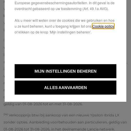
maanden op naam van de koper hebben gestaan. Het teruggenomen
Europese gegevensbeschermingsautoriteiten. In dit geval is de
overdracht gebaseerd op uw toestemming (Art. 49.1a AVG).
voertuig moet compleet zijn, dwz dat het alle onderdelen moet
bevatten die nodig zijn voor het functioneren ervan, en dat het geen
Als u meer wilt weten over de cookies die we gebruiken en hoe
vreemd afval van het voertuig mag bevatten. Niet geldig bij een
u ze kunt beheren, kunt u toegang krijgen tot ons
Cookie policy
Leas'N'Go.
of klikken op de knop ‘Mijn instellingen beheren’.
(13)
Illustratief voorbeeld van het product StretchFin Plus voor een
YPSILON 1.2 Hybrid 81kW eDCT eDCT LX, lening op afbetaling met een
laatste verhoogde maandaflossing, met een looptijd van 60 maanden
aan JKP 5,99%. Contante prijs : 26 209,99 € (kortingen reeds verrekend,
inclusief eventuele voorwaardelijke kortingen), optionele voorschot
MIJN INSTELLINGEN BEHEREN
van 6 605,95 € en te financieren bedrag van 19 604,04 €, 59
maandaflossingen van 249,00€ en een laatste verhoogde
ALLES AANVAARDEN
maandaflossing van 9 173,50 €, totaal verschuldigd bedrag door de
consument (per definitie zonder voorschot) : 23 864,50 €. Aanbieding
geldig van 01-08-2026 tot en met 31-08-2026.
(14)
Verkoopprijs btwi bij aankoop van een nieuwe Ypsilon Ibrida LX
zonder opties. Aanbieding voorbehouden aan particulieren, geldig van
01-08-2026 tot 31-08-2026, in het deelnemende Lancia netwerk.