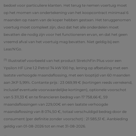
bedoel voor particuliere klanten. Het terug te nemen voertuig moet
op het momen van ondertekening van het koopcontract minimaal 6
maanden op naam van de koper hebben gestaan. Het teruggenomen
voertuig moet compleet zijn, dwz dat het alle onderdelen moet
bevatten die nodig zijn voor het functioneren ervan, en dat het geen
vreemd afval van het voertuig mag bevatten. Niet geldig bij een
Leas'N'Go.
(7)
Illustratief voorbeeld van het product StretchFin Plus voor een
Ypsilon HF Line 1.2 Petrol 74 kW 100 hp, lening op afbetaling met een
laatste verhoogde maandaflossing, met een looptijd van 60 maanden
aan JKP 5,99%. Contante prijs : 23 069,99 € (kortingen reeds verrekend,
inclusief eventuele voorwaardelijke kortingen), optionele voorschot
van 5 311,33 € en te financieren bedrag van 17 758,66 €, 59
maandaflossingen van 229,00€ en een laatste verhoogde
maandaflossing van 8 074,50 €, totaal verschuldigd bedrag door de
consument (per definitie zonder voorschot) : 21 585,51 €. Aanbieding
geldig van 01-08-2026 tot en met 31-08-2026.