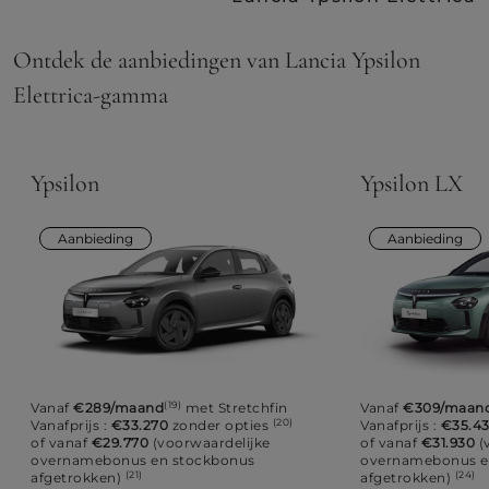
Ontdek de aanbiedingen van Lancia Ypsilon
Elettrica-gamma
Ypsilon
Ypsilon LX
Aanbieding
Aanbieding
(19)
Vanaf
€289/maand
met Stretchfin
Vanaf
€309/maan
(20)
Vanafprijs :
€33.270
zonder opties
Vanafprijs :
€35.4
of vanaf
€29.770
(voorwaardelijke
of vanaf
€31.930
(
overnamebonus en stockbonus
overnamebonus e
(21)
(24)
afgetrokken)
afgetrokken)