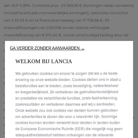
aan JKP 5,99%. Contante prijs : 23 069,99 € (kortingen reeds verrekend,
inclusief eventuele voorwaardelijke kortingen), optionele voorschot
van 5 311,33 € en te financieren bedrag van 17 758,66 €, 59
maandaflossingen van 229,00€ en een laatste verhoogde
maandaflossing van 8 074,50 €, totaal verschuldigd bedrag door de
consument (per definitie zonder voorschot) : 21 585,51 €. Aanbieding
GA VERDER ZONDER AANVAARDEN →
geldig van 01-08-2026 tot en met 31-08-2026.
WELKOM BIJ LANCIA
(11)
Verkoopprijs btwi bij aankoop van een nieuwe Ypsilon Ibrida zonder
opties. Aanbieding voorbehouden aan particulieren, geldig van 01-08-
We gebruiken cookies om ervoor te zorgen dat we u de beste
2026 tot 31-08-2026, in het deelnemende Lancia netwerk.
ervaring op onze website bieden. Cookies stellen ons in staat u
Milieubijdrage niet inbegrepen.
basisfuncties aan te bieden, zoals beveiliging, netwerkbeheer
en toegankelijkheid. Ze verbeteren de gebruiksvriendelijkheid
(12)
De overnamebonus van 1500 € is een voorwaardelijke bonus bij
en prestaties via verschillende functies, zoals taalherkenning,
aankoop van een nieuwe Lancia Ypsilon Ibrida geldig van 01-08-2026
zoekresultaten en verbeteren daarmee wat wij u aanbieden.
Onze website zou ook cookies van derden kunnen gebruiken
tot 31-08-2026, in het deelnemende Lancia netwerk. De
om advertenties te sturen die voor u relevanter zijn. Sommige
overnamebonus is geldig wanneer je je voertuig inruilt en is uitsluitend
cookies kunnen worden verwerkt door derden in landen buiten
bedoel voor particuliere klanten. Het terug te nemen voertuig moet
de Europese Economische Ruimte (EER) die mogelijk nog geen
op het momen van ondertekening van het koopcontract minimaal 6
adequaatheidsbesluit hebben ontvangen van de relevante