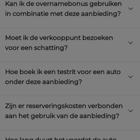
Kan ik de overnamebonus gebruiken
geschat als onderdeel van de betaling. De OW-afdeling van het
verkooppunt maakt een gratis schatting en stelt een prijs voor
in combinatie met deze aanbieding?
op basis van het voertuig en de staat ervan.
Ja, maar de weergegeven financieringsaanbieding houdt geen
Moet ik de verkooppunt bezoeken
rekening met deze optie.
voor een schatting?
Een eerste schatting kan online worden gemaakt, maar moet in
Hoe boek ik een testrit voor een auto
het verkooppunt worden bevestigd.
onder deze aanbieding?
Via de website of rechtstreeks bij uw verkoopunt, zonder
Zijn er reserveringskosten verbonden
verplichting.
aan het gebruik van de aanbieding?
Het verkooppunt informeert u over het minimum bedrag om