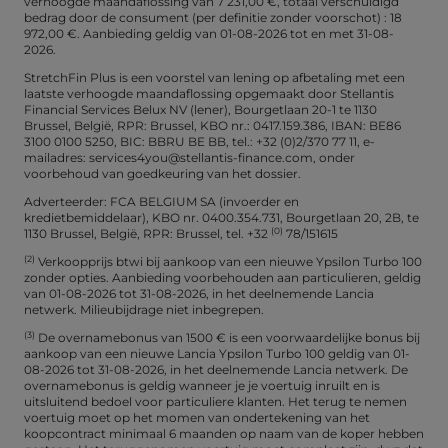
verhoogde maandaflossing van 7 231,00 €, totaal verschuldigd
bedrag door de consument (per definitie zonder voorschot) : 18
972,00 €. Aanbieding geldig van 01-08-2026 tot en met 31-08-
2026.
StretchFin Plus is een voorstel van lening op afbetaling met een
laatste verhoogde maandaflossing opgemaakt door Stellantis
Financial Services Belux NV (lener), Bourgetlaan 20-1 te 1130
Brussel, België, RPR: Brussel, KBO nr.: 0417.159.386, IBAN: BE86
3100 0100 5250, BIC: BBRU BE BB, tel.: +32 (0)2/370 77 11, e-
mailadres: services4you@stellantis-finance.com, onder
voorbehoud van goedkeuring van het dossier.
Adverteerder: FCA BELGIUM SA (invoerder en
kredietbemiddelaar), KBO nr. 0400.354.731, Bourgetlaan 20, 2B, te
(0)
1130 Brussel, België, RPR: Brussel, tel. +32
78/151615
(2)
Verkoopprijs btwi bij aankoop van een nieuwe Ypsilon Turbo 100
zonder opties. Aanbieding voorbehouden aan particulieren, geldig
van 01-08-2026 tot 31-08-2026, in het deelnemende Lancia
netwerk. Milieubijdrage niet inbegrepen.
(3)
De overnamebonus van 1500 € is een voorwaardelijke bonus bij
aankoop van een nieuwe Lancia Ypsilon Turbo 100 geldig van 01-
08-2026 tot 31-08-2026, in het deelnemende Lancia netwerk. De
overnamebonus is geldig wanneer je je voertuig inruilt en is
uitsluitend bedoel voor particuliere klanten. Het terug te nemen
voertuig moet op het momen van ondertekening van het
koopcontract minimaal 6 maanden op naam van de koper hebben