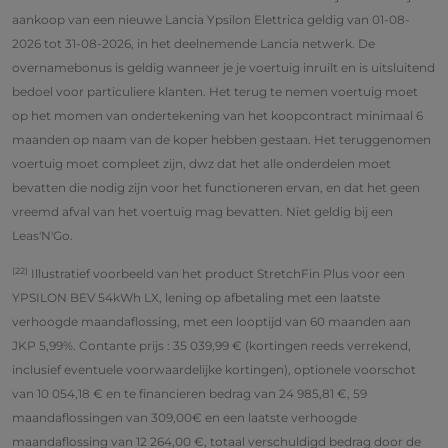
aankoop van een nieuwe Lancia Ypsilon Elettrica geldig van 01-08-
2026 tot 31-08-2026, in het deelnemende Lancia netwerk. De
overnamebonus is geldig wanneer je je voertuig inruilt en is uitsluitend
bedoel voor particuliere klanten. Het terug te nemen voertuig moet
op het momen van ondertekening van het koopcontract minimaal 6
maanden op naam van de koper hebben gestaan. Het teruggenomen
voertuig moet compleet zijn, dwz dat het alle onderdelen moet
bevatten die nodig zijn voor het functioneren ervan, en dat het geen
vreemd afval van het voertuig mag bevatten. Niet geldig bij een
Leas'N'Go.
(22)
Illustratief voorbeeld van het product StretchFin Plus voor een
YPSILON BEV 54kWh LX, lening op afbetaling met een laatste
verhoogde maandaflossing, met een looptijd van 60 maanden aan
JKP 5,99%. Contante prijs : 35 039,99 € (kortingen reeds verrekend,
inclusief eventuele voorwaardelijke kortingen), optionele voorschot
van 10 054,18 € en te financieren bedrag van 24 985,81 €, 59
maandaflossingen van 309,00€ en een laatste verhoogde
maandaflossing van 12 264,00 €, totaal verschuldigd bedrag door de