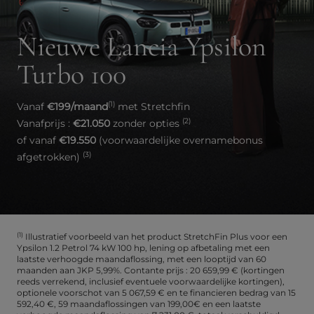
Nieuwe Lancia Ypsilon
Turbo 100
(1)
Vanaf
€199/maand
met Stretchfin
(2)
Vanafprijs :
€21.050
zonder opties
of vanaf
€19.550
(voorwaardelijke overnamebonus
(3)
afgetrokken)
(1)
Illustratief voorbeeld van het product StretchFin Plus voor een
Ypsilon 1.2 Petrol 74 kW 100 hp, lening op afbetaling met een
laatste verhoogde maandaflossing, met een looptijd van 60
maanden aan JKP 5,99%. Contante prijs : 20 659,99 € (kortingen
reeds verrekend, inclusief eventuele voorwaardelijke kortingen),
optionele voorschot van 5 067,59 € en te financieren bedrag van 15
592,40 €, 59 maandaflossingen van 199,00€ en een laatste