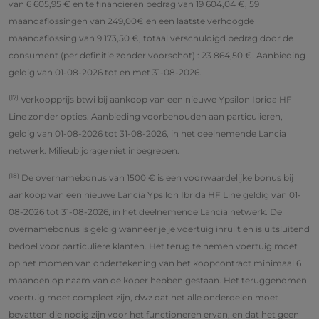
van 6 605,95 € en te financieren bedrag van 19 604,04 €, 59
maandaflossingen van 249,00€ en een laatste verhoogde
maandaflossing van 9 173,50 €, totaal verschuldigd bedrag door de
consument (per definitie zonder voorschot) : 23 864,50 €. Aanbieding
geldig van 01-08-2026 tot en met 31-08-2026.
(17)
Verkoopprijs btwi bij aankoop van een nieuwe Ypsilon Ibrida HF
Line zonder opties. Aanbieding voorbehouden aan particulieren,
geldig van 01-08-2026 tot 31-08-2026, in het deelnemende Lancia
netwerk. Milieubijdrage niet inbegrepen.
(18)
De overnamebonus van 1500 € is een voorwaardelijke bonus bij
aankoop van een nieuwe Lancia Ypsilon Ibrida HF Line geldig van 01-
08-2026 tot 31-08-2026, in het deelnemende Lancia netwerk. De
overnamebonus is geldig wanneer je je voertuig inruilt en is uitsluitend
bedoel voor particuliere klanten. Het terug te nemen voertuig moet
op het momen van ondertekening van het koopcontract minimaal 6
maanden op naam van de koper hebben gestaan. Het teruggenomen
voertuig moet compleet zijn, dwz dat het alle onderdelen moet
bevatten die nodig zijn voor het functioneren ervan, en dat het geen