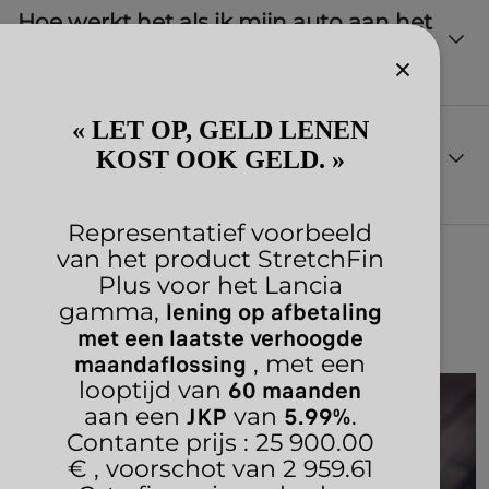
Hoe werkt het als ik mijn auto aan het
hangt af van de contractvoorwaarden, een vervroegde aflossing
kan kosten met zich meebrengen.
einde van de looptijd terugbreng?
Als u een product hebt afgesloten dat teruggave toestaat, zal
« LET OP, GELD LENEN
Hoe lang is de garantieperiode, kan
het verkooppunt u begeleiden.
KOST OOK GELD. »
deze worden verlengd ?
Representatief voorbeeld
De garantie bedraagt 2 jaar, maar kan worden verlengd tot 8
van het product StretchFin
jaar. We raden u aan hiervoor de algemene voorwaarden te
Plus voor het Lancia
raadplegen. Raadpleeg de officiële websites, het verkooppunt
Uw Lancia kopen is eenvoudig
lening op afbetaling
gamma,
kan u adviseren.
met een laatste verhoogde
maandaflossing
, met een
60 maanden
looptijd van
JKP
5.99%
aan een
van
.
Contante prijs : 25 900.00
€ , voorschot van 2 959.61