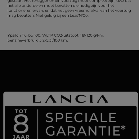
gestaan. Het teruggenomen voertuig moet compleet zijn, dwz dat
het alle onderdelen moet bevatten die nodig zijn voor het
functioneren ervan, en dat het geen vreemd afval van het voertuig
mag bevatten. Niet geldig bij een Leas'N'Go.
Ypsilon Turbo 100: WLTP CO2-uitstoot: 119-120 g/km;
benzineverbruik: 5,2-5,3l/100 km.