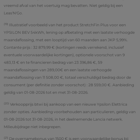
vreemd afval van het voertuig mag bevatten. Niet geldig bij een
Leas'N'Go.
(19)
Illustratief voorbeeld van het product StretchFin Plus voor een
YPSILON BEV 54kWh, lening op afbetaling met een laatste verhoogde
maandaflossing, met een looptijd van 60 maanden aan JKP 5,99%.
Contante prijs : 32 879,99 € (kortingen reeds verrekend, inclusief
eventuele voorwaardelijke kortingen), optionele voorschot van 9
483,13 € en te financieren bedrag van 23 396,86 €, 59
maandaflossingen van 289,00€ en een laatste verhoogde
maandaflossing van 11 508,00 €, totaal verschuldigd bedrag door de
consument (per definitie zonder voorschot) : 28 559,00 €. Aanbieding
geldig van 01-08-2026 tot en met 31-08-2026.
(20)
Verkoopprijs btwi bij aankoop van een nieuwe Ypsilon Elettrica
zonder opties. Aanbieding voorbehouden aan particulieren, geldig van
01-08-2026 tot 31-08-2026, in het deelnemende Lancia netwerk.
Milieubijdrage niet inbegrepen.
(21)
De overnamebonus van 1500 € is een voorwaardelijke bonus bij