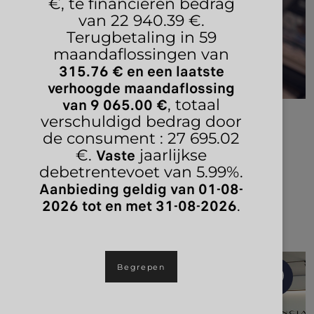
€, te financieren bedrag
van 22 940.39 €.
Terugbetaling in 59
maandaflossingen van
315.76 € en een laatste
verhoogde maandaflossing
van 9 065.00 €
, totaal
CONFIGUREER
verschuldigd bedrag door
de consument : 27 695.02
Vaste
€.
jaarlijkse
Kies uw favoriete Lancia Ypsilon uit het gamma,
debetrentevoet van 5.99%.
configureer hem en bestel hem online met een eerste
Aanbieding geldig van 01-08-
voorschot.
2026 tot en met 31-08-2026
.
CONFIGUREER
Begrepen