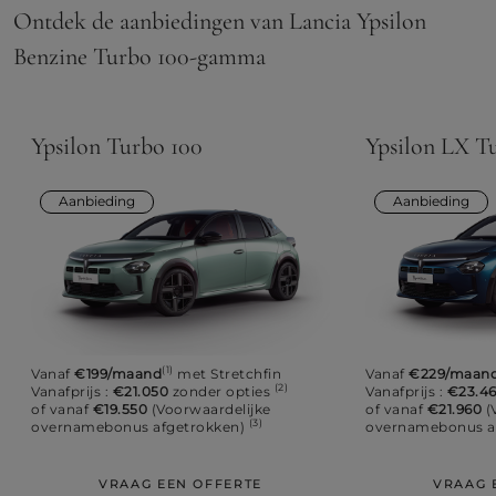
Ontdek de aanbiedingen van Lancia Ypsilon
Benzine Turbo 100​-gamma
Ypsilon Turbo 100​
Ypsilon LX Tu
Aanbieding
Aanbieding
(1)
Vanaf
€199/maand
met Stretchfin
Vanaf
€229/maan
(2)
Vanafprijs :
€21.050
zonder opties
Vanafprijs :
€23.4
of vanaf
€19.550
(Voorwaardelijke
of vanaf
€21.960
(
(3)
overnamebonus afgetrokken)
overnamebonus a
VRAAG EEN OFFERTE
VRAAG 