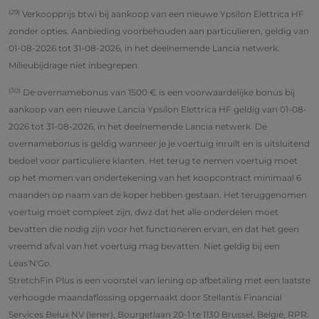
(29)
Verkoopprijs btwi bij aankoop van een nieuwe Ypsilon Elettrica HF
zonder opties. Aanbieding voorbehouden aan particulieren, geldig van
01-08-2026 tot 31-08-2026, in het deelnemende Lancia netwerk.
Milieubijdrage niet inbegrepen.
(30)
De overnamebonus van 1500 € is een voorwaardelijke bonus bij
aankoop van een nieuwe Lancia Ypsilon Elettrica HF geldig van 01-08-
2026 tot 31-08-2026, in het deelnemende Lancia netwerk. De
overnamebonus is geldig wanneer je je voertuig inruilt en is uitsluitend
bedoel voor particuliere klanten. Het terug te nemen voertuig moet
op het momen van ondertekening van het koopcontract minimaal 6
maanden op naam van de koper hebben gestaan. Het teruggenomen
voertuig moet compleet zijn, dwz dat het alle onderdelen moet
bevatten die nodig zijn voor het functioneren ervan, en dat het geen
vreemd afval van het voertuig mag bevatten. Niet geldig bij een
Leas'N'Go.
StretchFin Plus is een voorstel van lening op afbetaling met een laatste
verhoogde maandaflossing opgemaakt door Stellantis Financial
Services Belux NV (lener), Bourgetlaan 20-1 te 1130 Brussel, België, RPR: