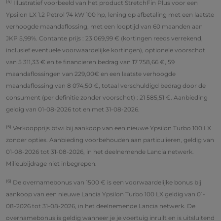
(4)
Illustratief voorbeeld van het product StretchFin Plus voor een
Ypsilon LX 1.2 Petrol 74 kW 100 hp, lening op afbetaling met een laatste
verhoogde maandaflossing, met een looptijd van 60 maanden aan
JKP 5,99%. Contante prijs : 23 069,99 € (kortingen reeds verrekend,
inclusief eventuele voorwaardelijke kortingen), optionele voorschot
van 5 311,33 € en te financieren bedrag van 17 758,66 €, 59
maandaflossingen van 229,00€ en een laatste verhoogde
maandaflossing van 8 074,50 €, totaal verschuldigd bedrag door de
consument (per definitie zonder voorschot) : 21 585,51 €. Aanbieding
geldig van 01-08-2026 tot en met 31-08-2026.
(5)
Verkoopprijs btwi bij aankoop van een nieuwe Ypsilon Turbo 100 LX
zonder opties. Aanbieding voorbehouden aan particulieren, geldig van
01-08-2026 tot 31-08-2026, in het deelnemende Lancia netwerk.
Milieubijdrage niet inbegrepen.
(6)
De overnamebonus van 1500 € is een voorwaardelijke bonus bij
aankoop van een nieuwe Lancia Ypsilon Turbo 100 LX geldig van 01-
08-2026 tot 31-08-2026, in het deelnemende Lancia netwerk. De
overnamebonus is geldig wanneer je je voertuig inruilt en is uitsluitend