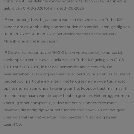
consument (per definitie zonder voorschot) : 18 972,00 €. Aanbieding
geldig van 01-08-2026 tot en met 31-08-2026.
(2)
Verkoopprijs btwi bij aankoop van een nieuwe Ypsilon Turbo 100
zonder opties. Aanbieding voorbehouden aan particulieren, geldig van
01-08-2026 tot 31-08-2026, in het deelnemende Lancia netwerk.
Milieubijdrage niet inbegrepen.
(3)
De overnamebonus van 1500 € is een voorwaardelijke bonus bij
aankoop van een nieuwe Lancia Ypsilon Turbo 100 geldig van 01-08-
2026 tot 31-08-2026, in het deelnemende Lancia netwerk. De
overnamebonus is geldig wanneer je je voertuig inruilt en is uitsluitend
bedoel voor particuliere klanten. Het terug te nemen voertuig moet
op het momen van ondertekening van het koopcontract minimaal 6
maanden op naam van de koper hebben gestaan. Het teruggenomen
voertuig moet compleet zijn, dwz dat het alle onderdelen moet
bevatten die nodig zijn voor het functioneren ervan, en dat het geen
vreemd afval van het voertuig mag bevatten. Niet geldig bij een
Leas'N'Go.