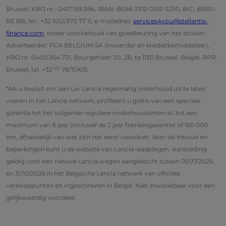
Brussel, KBO nr.: 0417.159.386, IBAN: BE86 3100 0100 5250, BIC: BBRU
BE BB, tel.: +32 (0)2/370 77 11, e-mailadres:
services4you@stellantis-
finance.com
, onder voorbehoud van goedkeuring van het dossier.
Adverteerder: FCA BELGIUM SA (invoerder en kredietbemiddelaar),
KBO nr. 0400.354.731, Bourgetlaan 20, 2B, te 1130 Brussel, België, RPR:
(0)
Brussel, tel. +32
78/151615
*Als u besluit om aan uw Lancia regelmatig onderhoud uit te laten
voeren in het Lancia netwerk, profiteert u gratis van een speciale
garantie tot het volgende reguliere onderhoudsinterval, tot een
maximum van 8 jaar (inclusief de 2 jaar fabrieksgarantie) of 160.000
km, afhankelijk van wat zich het eerst voordoet. Voor de inhoud en
beperkingen kunt u de website van Lancia raadplegen. Aanbieding
geldig voor een nieuwe Lancia wagen aangekocht tussen 01/07/2026
en 31/10/2026 in het Belgische Lancia netwerk van officiele
verkooppunten en ingeschreven in België. Niet inwisselbaar voor een
gelijkwaardig voordeel.​