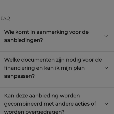
FAQ
Wie komt in aanmerking voor de
aanbiedingen?
Particuliere klanten of bedrijven, afhankelijk van de betreffende
Welke documenten zijn nodig voor de
aanbieding, zie de wettelijke voorwaarden.
financiering en kan ik mijn plan
aanpassen?
De vereisten die door de financiële instelling zijn vastgesteld
Kan deze aanbieding worden
om de haalbaarheid van de operatie te beoordelen. Ja, het
verkooppunt zal opties aanbieden die zijn aangepast aan uw
gecombineerd met andere acties of
behoeften.
worden overgedragen?