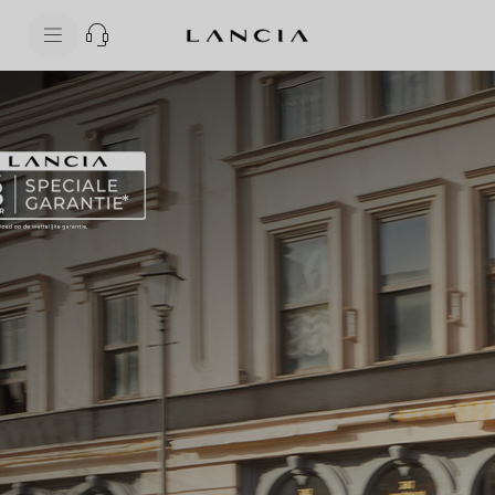
skipToContentData
skipToNavigationData