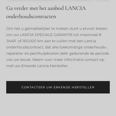
Ga verder met het aanbod LANCIA
onderhoudscontracten
Om het u gemakkelijker te maken, kunt u ervoor kiezen
om uw LANCIA SPECIALE GARANTIE tot maximaal 8
JAAR of 160.000 km aan te vullen met een Lancia
onderhoudscontract, dat alle toekomstige onderhouds-,
reparatie- en pechhulpkosten dekt gedurende de periode
van uw keuze. Neem voor meer informatie contact op
met uw Erkende Lancia-Hersteller.
CONTACTEER UW ERKENDE HERSTELLER