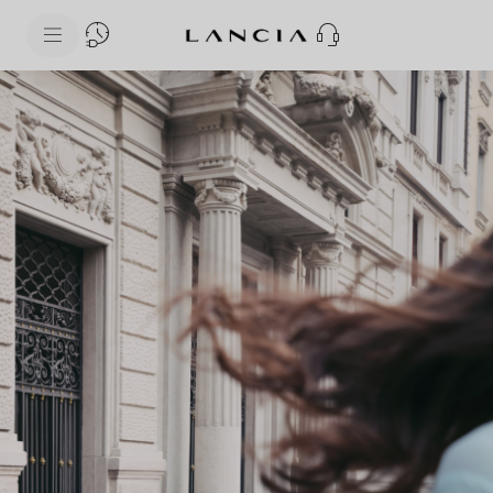
skipToContentData
skipToNavigationData