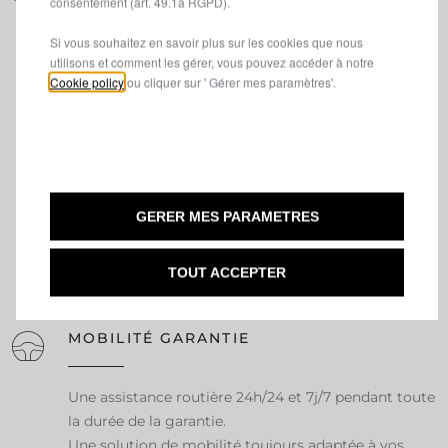
consentement (art. 49.1a RGPD).
Si vous souhaitez en savoir plus sur les cookies que nous
utilisons et comment les gérer, vous pouvez accéder à notre
Une gamme respectueuse de l'environnement,
Cookie policy
ou cliquer sur ' Gérer mes paramètres'.
économe en carburant et rentable
Une équipe compétente et professionnelle pour les
clients professionnels
Des solutions financières compétitives et flexibles,
tant pour l'achat que pour la location longue durée
Possibilité d'un essai sur route personnalisé
GERER MES PARAMETRES
TOUT ACCEPTER
MOBILITÉ GARANTIE
Une assistance routière 24h/24 et 7j/7 pendant toute
la durée de la garantie.
Une solution de mobilité toujours adaptée à vos