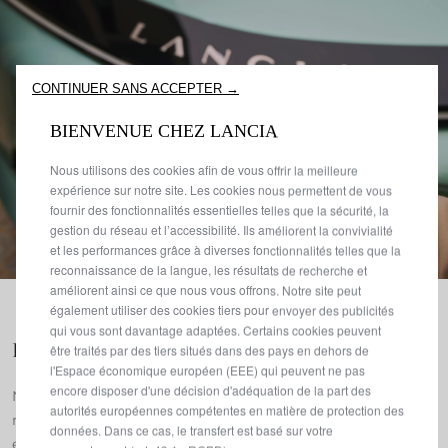
CONTINUER SANS ACCEPTER →
BIENVENUE CHEZ LANCIA
Nous utilisons des cookies afin de vous offrir la meilleure
expérience sur notre site. Les cookies nous permettent de vous
fournir des fonctionnalités essentielles telles que la sécurité, la
gestion du réseau et l’accessibilité. Ils améliorent la convivialité
et les performances grâce à diverses fonctionnalités telles que la
reconnaissance de la langue, les résultats de recherche et
améliorent ainsi ce que nous vous offrons. Notre site peut
également utiliser des cookies tiers pour envoyer des publicités
qui vous sont davantage adaptées. Certains cookies peuvent
La gestion de votre flotte est désormais plus facile
être traités par des tiers situés dans des pays en dehors de
l'Espace économique européen (EEE) qui peuvent ne pas
encore disposer d'une décision d'adéquation de la part des
Notre réseau de concessionnaires est prêt à vous aider à
autorités européennes compétentes en matière de protection des
mettre en place une flotte efficace et rentable pour votre
données. Dans ce cas, le transfert est basé sur votre
entreprise. Pourquoi nous choisir?