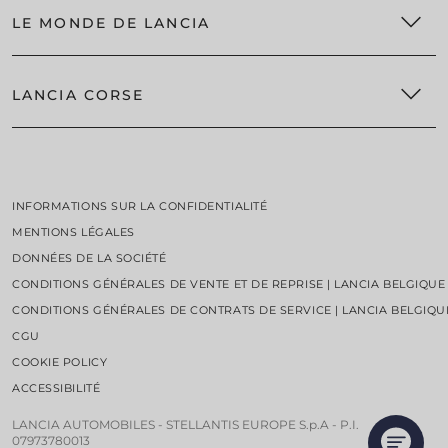
SERVICES CONNECTÉS LANCIA | LANCIA BELGIQUE
ENTRETIEN DES VÉHICULES ÉLECTRIQUES​
LE MONDE DE LANCIA
OFFRES ET SERVICES
EBERHARD
SERVICES APRÈS-VENTE
LANCIA CORSE
NOUVELLE ÈRE
CLIENTS PROFESSIONNELS
PU+RA HPE CONCEPT
CONTACTEZ VOTRE RÉPARATEUR AGRÉÉ
WRC2
DESIGN LAB
LANCIA CORSE
ICÔNES
PIÈCES DÉTACHÉES ET ACCESSOIRES
THE RACES
1000 MIGLIA
INFORMATIONS SUR LA CONFIDENTIALITÉ
PIÈCES DÉTACHÉES
STANDING
ACTUALITÉS ET ÉVÉNEMENTS
MENTIONS LÉGALES
ACCESSOIRES
ERC
NEWSLETTER
DONNÉES DE LA SOCIÉTÉ
PNEUS
LANCIA CORSE HF
HERITAGE
CONDITIONS GÉNÉRALES DE VENTE ET DE REPRISE | LANCIA BELGIQUE
ACHETEZ LES ACCESSOIRES ET LIGNE
120E ANNIVERSAIRE
CONDITIONS GÉNÉRALES DE CONTRATS DE SERVICE | LANCIA BELGIQU
CGU
COOKIE POLICY
ACCESSIBILITÉ
LANCIA AUTOMOBILES - STELLANTIS EUROPE S.p.A - P.I.
07973780013