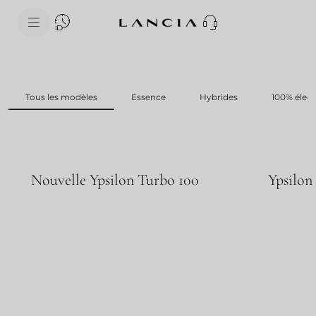
skipToContentData
skipToNavigationData
Tous les modèles
Essence
Hybrides
100% élect
Nouvelle Ypsilon Turbo 100
Ypsilon