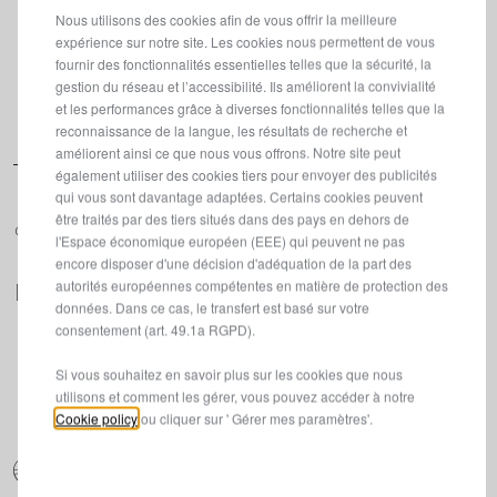
Nous utilisons des cookies afin de vous offrir la meilleure
expérience sur notre site. Les cookies nous permettent de vous
fournir des fonctionnalités essentielles telles que la sécurité, la
gestion du réseau et l’accessibilité. Ils améliorent la convivialité
et les performances grâce à diverses fonctionnalités telles que la
Suivez-nous
reconnaissance de la langue, les résultats de recherche et
améliorent ainsi ce que nous vous offrons. Notre site peut
également utiliser des cookies tiers pour envoyer des publicités
qui vous sont davantage adaptées. Certains cookies peuvent
être traités par des tiers situés dans des pays en dehors de
CONTACTEZ UN EXPERT
l'Espace économique européen (EEE) qui peuvent ne pas
encore disposer d'une décision d'adéquation de la part des
autorités européennes compétentes en matière de protection des
CONFIGUREZ
données. Dans ce cas, le transfert est basé sur votre
consentement (art. 49.1a RGPD).
TROUVEZ UN POINT DE VENTE
Si vous souhaitez en savoir plus sur les cookies que nous
utilisons et comment les gérer, vous pouvez accéder à notre
DEMANDEZ UNE OFFRE
Cookie policy
ou cliquer sur ' Gérer mes paramètres'.
RÉSERVER UN ESSAI