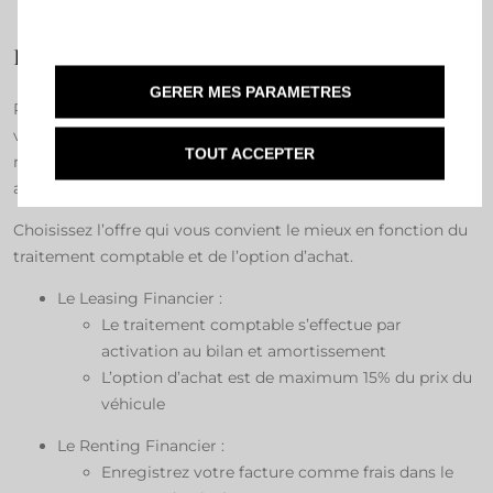
Leasing/Renting Financier ​
GERER MES PARAMETRES
Répartissez vos coûts de façon claire et avantageuse pour
votre budget avec le Leasing ou le Renting Financier. Vous
TOUT ACCEPTER
remboursez votre véhicule professionnel par mensualités,
avec la possibilité d’acheter votre véhicule en fin de contrat. ​
Choisissez l’offre qui vous convient le mieux en fonction du
traitement comptable et de l’option d’achat.​
Le Leasing Financier :
Le traitement comptable s’effectue par
activation au bilan et amortissement​
L’option d’achat est de maximum 15% du prix du
véhicule​
Le Renting Financier :​
Enregistrez votre facture comme frais dans le