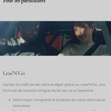
Services, votre
Pour les particuliers
partenaire mobilité​
Leas’N’Go​
Gardez la maîtrise de votre budget grâce au Leas’N’Go, une
formule de location longue durée qui va à l’essentiel : ​
Votre loyer comprend la location de votre véhicule et
l’entretien