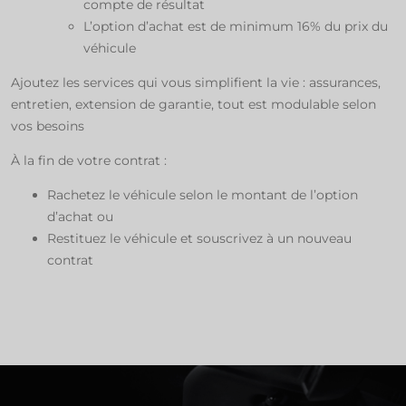
compte de résultat​
L’option d’achat est de minimum 16% du prix du
véhicule​
Ajoutez les services qui vous simplifient la vie : assurances,
entretien, extension de garantie, tout est modulable selon
vos besoins​
À la fin de votre contrat : ​
Rachetez le véhicule selon le montant de l’option
d’achat ​ou​
Restituez le véhicule et souscrivez à un nouveau
contrat​