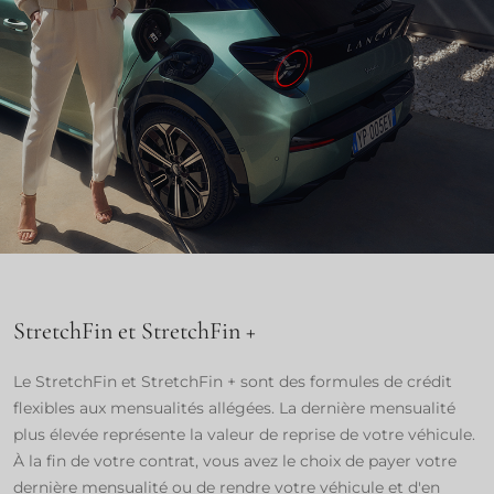
StretchFin et StretchFin +​
Le StretchFin et StretchFin + sont des formules de crédit
flexibles aux mensualités allégées. La dernière mensualité
plus élevée représente la valeur de reprise de votre véhicule.
À la fin de votre contrat, vous avez le choix de payer votre
dernière mensualité ou de rendre votre véhicule et d'en