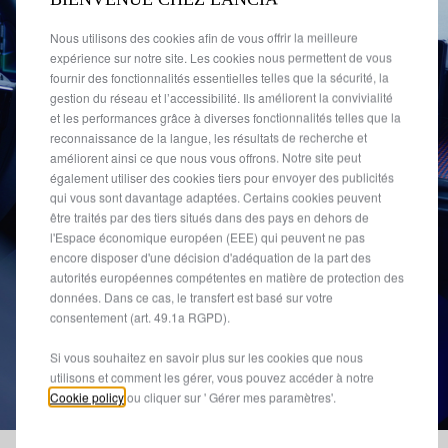
Nous utilisons des cookies afin de vous offrir la meilleure
expérience sur notre site. Les cookies nous permettent de vous
fournir des fonctionnalités essentielles telles que la sécurité, la
gestion du réseau et l’accessibilité. Ils améliorent la convivialité
et les performances grâce à diverses fonctionnalités telles que la
reconnaissance de la langue, les résultats de recherche et
améliorent ainsi ce que nous vous offrons. Notre site peut
également utiliser des cookies tiers pour envoyer des publicités
qui vous sont davantage adaptées. Certains cookies peuvent
être traités par des tiers situés dans des pays en dehors de
l'Espace économique européen (EEE) qui peuvent ne pas
encore disposer d'une décision d'adéquation de la part des
autorités européennes compétentes en matière de protection des
données. Dans ce cas, le transfert est basé sur votre
consentement (art. 49.1a RGPD).
Si vous souhaitez en savoir plus sur les cookies que nous
utilisons et comment les gérer, vous pouvez accéder à notre
Cookie policy
ou cliquer sur ' Gérer mes paramètres'.