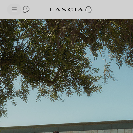
skipToContentData
skipToNavigationData