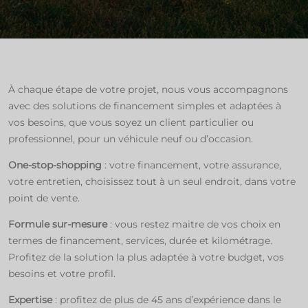
À chaque étape de votre projet, nous vous accompagnons
avec des solutions de financement simples et adaptées à
vos besoins, que vous soyez un client particulier ou
professionnel, pour un véhicule neuf ou d’occasion.​
One-stop-shopping
: votre financement, votre assurance,
votre entretien, choisissez tout à un seul endroit, dans votre
point de vente. ​
Formule sur-mesure
: vous restez maitre de vos choix en
termes de financement, services, durée et kilométrage.
Profitez de la solution la plus adaptée à votre budget, vos
besoins et votre profil.​
Expertise
: profitez de plus de 45 ans d’expérience dans le