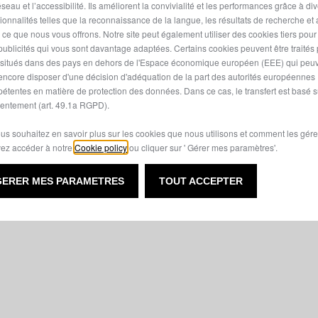
seau et l’accessibilité. Ils améliorent la convivialité et les performances grâce à di
tionnalités telles que la reconnaissance de la langue, les résultats de recherche et
i ce que nous vous offrons. Notre site peut également utiliser des cookies tiers pou
 a client-side exception has occurred (see the browser console for
publicités qui vous sont davantage adaptées. Certains cookies peuvent être traités
s situés dans des pays en dehors de l'Espace économique européen (EEE) qui peu
encore disposer d'une décision d'adéquation de la part des autorités européennes
étentes en matière de protection des données. Dans ce cas, le transfert est basé s
entement (art. 49.1a RGPD).
ous souhaitez en savoir plus sur les cookies que nous utilisons et comment les gére
ez accéder à notre
Cookie policy
ou cliquer sur ' Gérer mes paramètres'.
GERER MES PARAMETRES
TOUT ACCEPTER