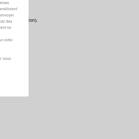
verses
 améliorent
r envoyer
 more information).
 par des
vent ne
ur votre
r, vous