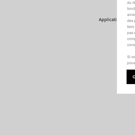
du ré
fonc
ains
Application error:
des 
tier
pas 
comp
cons
Si v
pouv