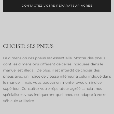
CONTACTEZ VOTRE REPARATEUR AGRÉÉ
CHOISIR SES PNEUS
La dimension des pneus est essentielle. Monter des pneus
dont les dimensions diffèrent de celles indiquées dans le
manuel est illégal. De plus, il est interdit de choisir des
pneus avec un indice de vitesse inférieur à celui indiqué dans
le manuel ; mais vous pouvez en monter avec un indice
supérieur. Consultez votre réparateur agréé Lancia : nos
spécialistes vous indiqueront quel pneu est adapté à votre
véhicule utilitaire.