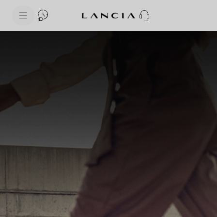
skipToContentData
skipToNavigationData