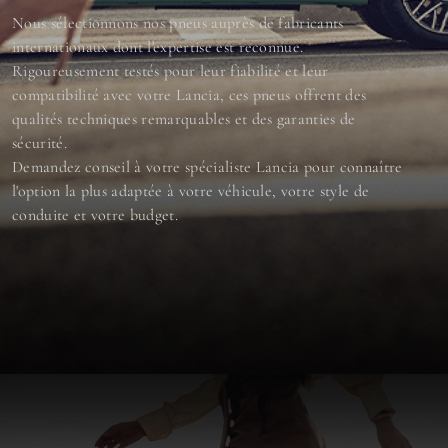
Nous sélectionnons nos pneus auprès de fabricants
internationaux dont l'expertise est reconnue.
Rigoureusement testés pour leur fiabilité et leur
compatibilité avec votre Lancia, ces pneus offrent des
qualités techniques remarquables et des garanties de
sécurité.
Demandez conseil à votre spécialiste Lancia pour connaître
l'option la plus adaptée à votre véhicule, votre style de
conduite et votre budget.