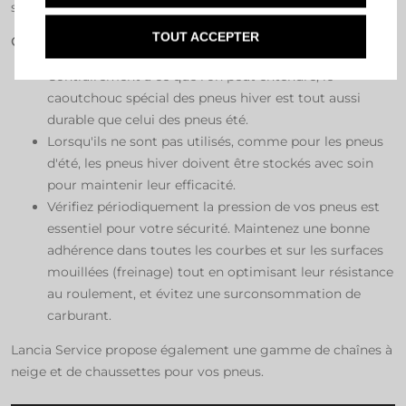
sont obligatoires.
TOUT ACCEPTER
Conseils Lancia :
Contrairement à ce que l'on peut entendre, le
caoutchouc spécial des pneus hiver est tout aussi
durable que celui des pneus été.
Lorsqu'ils ne sont pas utilisés, comme pour les pneus
d'été, les pneus hiver doivent être stockés avec soin
pour maintenir leur efficacité.
Vérifiez périodiquement la pression de vos pneus est
essentiel pour votre sécurité. Maintenez une bonne
adhérence dans toutes les courbes et sur les surfaces
mouillées (freinage) tout en optimisant leur résistance
au roulement, et évitez une surconsommation de
carburant.
Lancia Service propose également une gamme de chaînes à
neige et de chaussettes pour vos pneus.