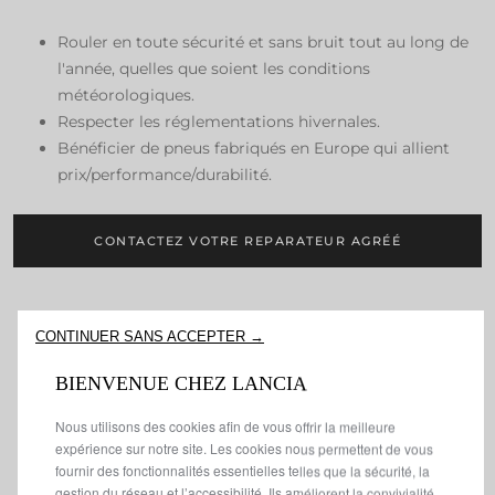
Rouler en toute sécurité et sans bruit tout au long de
l'année, quelles que soient les conditions
météorologiques.
Respecter les réglementations hivernales.
Bénéficier de pneus fabriqués en Europe qui allient
prix/performance/durabilité.
CONTACTEZ VOTRE REPARATEUR AGRÉÉ
CONTINUER SANS ACCEPTER →
BIENVENUE CHEZ LANCIA
Nous utilisons des cookies afin de vous offrir la meilleure
expérience sur notre site. Les cookies nous permettent de vous
fournir des fonctionnalités essentielles telles que la sécurité, la
gestion du réseau et l’accessibilité. Ils améliorent la convivialité