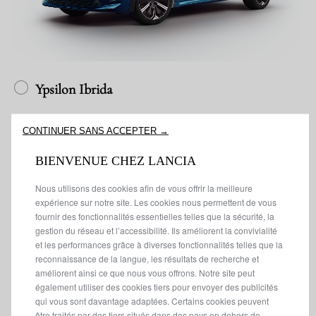
Ypsilon Ibrida
CONTINUER SANS ACCEPTER →
BIENVENUE CHEZ LANCIA
Nous utilisons des cookies afin de vous offrir la meilleure
expérience sur notre site. Les cookies nous permettent de vous
fournir des fonctionnalités essentielles telles que la sécurité, la
gestion du réseau et l’accessibilité. Ils améliorent la convivialité
et les performances grâce à diverses fonctionnalités telles que la
reconnaissance de la langue, les résultats de recherche et
améliorent ainsi ce que nous vous offrons. Notre site peut
également utiliser des cookies tiers pour envoyer des publicités
qui vous sont davantage adaptées. Certains cookies peuvent
être traités par des tiers situés dans des pays en dehors de