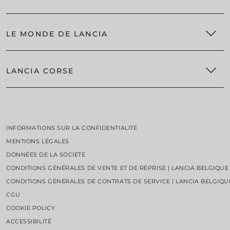
LANCIA EXTENDED WARRANTY &/OR SERVICE PLANS
ASSISTANCE ROUTIÈRE
SERVICES CONNECTÉS LANCIA | LANCIA BELGIQUE
ENTRETIEN DES VÉHICULES ÉLECTRIQUES​
LE MONDE DE LANCIA
OFFRES ET SERVICES
EBERHARD
SERVICES APRÈS-VENTE
LANCIA CORSE
NOUVELLE ÈRE
CLIENTS PROFESSIONNELS
PU+RA HPE CONCEPT
CONTACTEZ VOTRE RÉPARATEUR AGRÉÉ
WRC2
DESIGN LAB
LANCIA CORSE
ICÔNES
PIÈCES DÉTACHÉES ET ACCESSOIRES
THE RACES
1000 MIGLIA
INFORMATIONS SUR LA CONFIDENTIALITÉ
PIÈCES DÉTACHÉES
STANDING
ACTUALITÉS ET ÉVÉNEMENTS
MENTIONS LÉGALES
ACCESSOIRES
ERC
NEWSLETTER
DONNÉES DE LA SOCIÉTÉ
PNEUS
LANCIA CORSE HF
HERITAGE
CONDITIONS GÉNÉRALES DE VENTE ET DE REPRISE | LANCIA BELGIQUE
ACHETEZ LES ACCESSOIRES ET LIGNE
120E ANNIVERSAIRE
CONDITIONS GÉNÉRALES DE CONTRATS DE SERVICE | LANCIA BELGIQU
CGU
COOKIE POLICY
ACCESSIBILITÉ