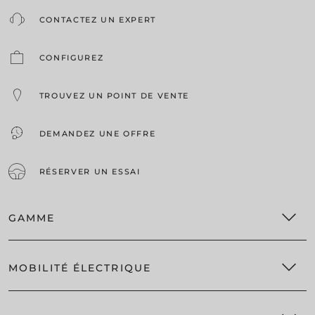
CONTACTEZ UN EXPERT
CONFIGUREZ
TROUVEZ UN POINT DE VENTE
DEMANDEZ UNE OFFRE
RÉSERVER UN ESSAI
GAMME
YPSILON TURBO 100
MOBILITÉ ÉLECTRIQUE
YPSILON ÉLECTRIQUE
YPSILON HYBRIDE
L'AVANTAGE DE L'ÉLECTRIQUE
YPSILON HF 280