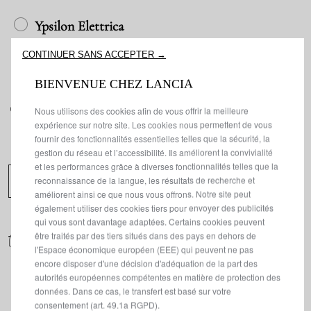
Ypsilon Elettrica
CONTINUER SANS ACCEPTER →
BIENVENUE CHEZ LANCIA
CONTACTEZ UN EXPERT
Nous utilisons des cookies afin de vous offrir la meilleure
expérience sur notre site. Les cookies nous permettent de vous
Pour commander votre Lancia Ypsilon en quelques
fournir des fonctionnalités essentielles telles que la sécurité, la
clics, appelez ce numéro.
gestion du réseau et l’accessibilité. Ils améliorent la convivialité
et les performances grâce à diverses fonctionnalités telles que la
reconnaissance de la langue, les résultats de recherche et
02.302.50.58
améliorent ainsi ce que nous vous offrons. Notre site peut
également utiliser des cookies tiers pour envoyer des publicités
qui vous sont davantage adaptées. Certains cookies peuvent
BESOIN D'AIDE ?
être traités par des tiers situés dans des pays en dehors de
l'Espace économique européen (EEE) qui peuvent ne pas
Vous conduisez déjà une Lancia et vous avez des
encore disposer d'une décision d'adéquation de la part des
questions sur votre voiture ? Contactez notre
autorités européennes compétentes en matière de protection des
service client, accessible depuis toute l'Europe.
données. Dans ce cas, le transfert est basé sur votre
consentement (art. 49.1a RGPD).