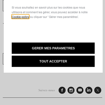
CONTACTEZ-NOUS
Si vous souhaitez en savoir plus sur les cookies que nous
utilisons et comment les gérer, vous pouvez accéder à notre
Cookie policy
ou cliquer sur ' Gérer mes paramètres'.
DECOUVREZ LE MONDE DE LANCIA
GRACE A NOTRE NEWSLETTER
Inscrivez-vous pour être informé(e) en avant-
première des nouveautés et événements exclusifs
de l'univers Lancia.
GERER MES PARAMETRES
INSCRIPTION À LA NEWSLETTER
TOUT ACCEPTER
Suivez-nous