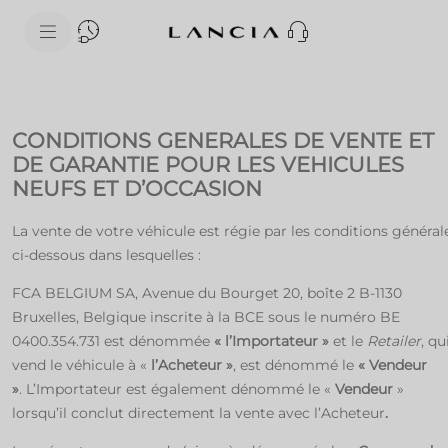
skipToContentData
skipToNavigationData
CONDITIONS GENERALES DE VENTE ET
DE GARANTIE POUR LES VEHICULES
NEUFS ET D’OCCASION
La vente de votre véhicule est régie par les conditions général
ci-dessous dans lesquelles :
FCA BELGIUM SA, Avenue du Bourget 20, boîte 2 B-1130
Bruxelles, Belgique inscrite à la BCE sous le numéro BE
0400.354.731 est dénommée
« l’Importateur »
et le
Retailer
, qu
vend le véhicule à «
l’Acheteur »
, est dénommé le
« Vendeur
»
.
L’Importateur est également dénommé le «
Vendeur
»
lorsqu’il conclut directement la vente avec l’Acheteur
.