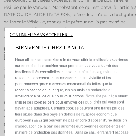
des obligations visées ci-dessus, la Commande pourra être
résiliée par le Vendeur. Nonobstant ce qui est prévu à l’article 
DATE OU DELAI DE LIVRAISON, le Vendeur n’a pas d’obligatio
de livrer le Véhicule, tant que le prêteur ne l’a pas avisé de
l’octroi du crédit et tant que l’Acheteur consommateur peut
CONTINUER SANS ACCEPTER →
exercer sa faculté de rétractation.
BIENVENUE CHEZ LANCIA
6° LIVRAISON ET TRANSFERT DES
RISQUES
Nous utilisons des cookies afin de vous offrir la meilleure expérience
sur notre site. Les cookies nous permettent de vous fournir des
6.1. La livraison du Véhicule a lieu dans les locaux de
fonctionnalités essentielles telles que la sécurité, la gestion du
l’établissement du Vendeur et après paiement intégral du prix
réseau et l’accessibilité. Ils améliorent la convivialité et les
d’achat au Vendeur, sauf convention écrite contraire ou
performances grâce à diverses fonctionnalités telles que la
reconnaissance de la langue, les résultats de recherche et
disposition contraire des présentes.
améliorent ainsi ce que nous vous offrons. Notre site peut également
utiliser des cookies tiers pour envoyer des publicités qui vous sont
6.2. Lorsque l’Acheteur est un consommateur, le risque de per
davantage adaptées. Certains cookies peuvent être traités par des
ou d’endommagement du Véhicule est transféré à l’Acheteur
tiers situés dans des pays en dehors de l'Espace économique
dès que lui, ou une personne qu’il a désignée, qui n’est pas le
européen (EEE) qui peuvent ne pas encore disposer d'une décision
transporteur, prend physiquement possession du Véhicule.
d'adéquation de la part des autorités européennes compétentes en
Lorsque le contrat prévoit l’expédition du Véhicule, le risque d
matière de protection des données. Dans ce cas, le transfert est basé