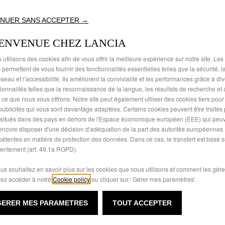
ex. lecteur d’écran NVDA, VoiceOver…)
s délais.
NUER SANS ACCEPTER →
IENVENUE CHEZ LANCIA
 utilisons des cookies afin de vous offrir la meilleure expérience sur notre site. Les
demande dans un délai raisonnable, vous pouvez introduire une r
 permettent de vous fournir des fonctionnalités essentielles telles que la sécurité, l
promotion de l'égalité des chances :
seau et l’accessibilité. Ils améliorent la convivialité et les performances grâce à di
tionnalités telles que la reconnaissance de la langue, les résultats de recherche et
i ce que nous vous offrons. Notre site peut également utiliser des cookies tiers pou
publicités qui vous sont davantage adaptées. Certains cookies peuvent être traités
s situés dans des pays en dehors de l'Espace économique européen (EEE) qui peu
encore disposer d'une décision d'adéquation de la part des autorités européennes
étentes en matière de protection des données. Dans ce cas, le transfert est basé s
entement (art. 49.1a RGPD).
ous souhaitez en savoir plus sur les cookies que nous utilisons et comment les gére
ez accéder à notre
Cookie policy
ou cliquer sur ' Gérer mes paramètres'.
GERER MES PARAMETRES
TOUT ACCEPTER