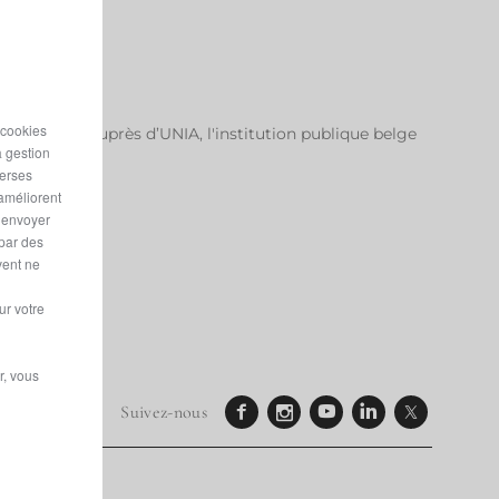
 cookies
éclamation auprès d’UNIA, l'institution publique belge
a gestion
verses
 améliorent
r envoyer
 par des
vent ne
ur votre
r, vous
Suivez-nous