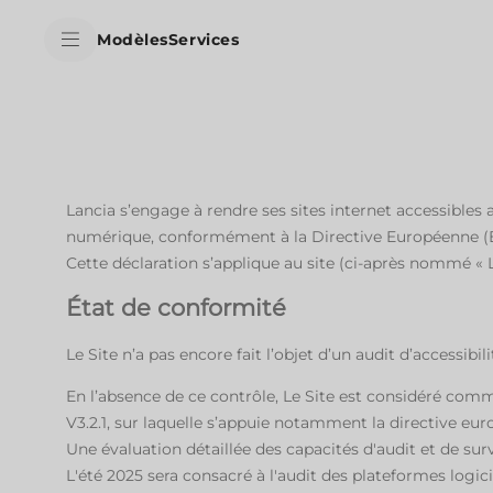
skipToContentData
Modèles
Services
skipToNavigationData
Lancia s’engage à rendre ses sites internet accessibles
numérique, conformément à la Directive Européenne (
Cette déclaration s’applique au site (ci-après nommé « L
État de conformité
Le Site n’a pas encore fait l’objet d’un audit d’accessib
En l’absence de ce contrôle, Le Site est considéré com
V3.2.1, sur laquelle s’appuie notamment la directive euro
Une évaluation détaillée des capacités d'audit et de surv
L'été 2025 sera consacré à l'audit des plateformes logicie