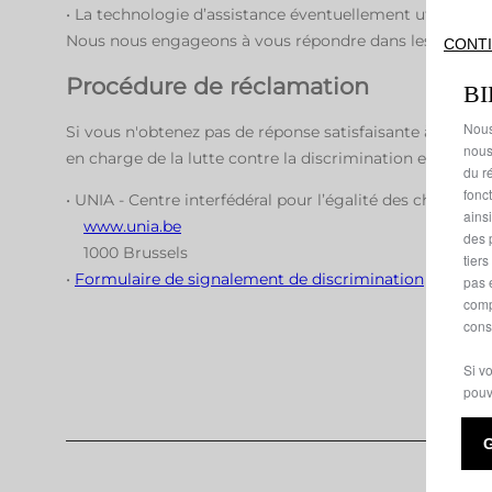
• La technologie d’assistance éventuellement utilisée (
Nous nous engageons à vous répondre dans les meilleur
CONTI
Procédure de réclamation
B
Nous
Si vous n'obtenez pas de réponse satisfaisante à votre 
nous
en charge de la lutte contre la discrimination et de la 
du ré
fonc
• UNIA - Centre interfédéral pour l’égalité des chances
ains
www.unia.be
des 
1000 Brussels
tier
•
Formulaire de signalement de discrimination
pas 
comp
cons
Si v
pouv