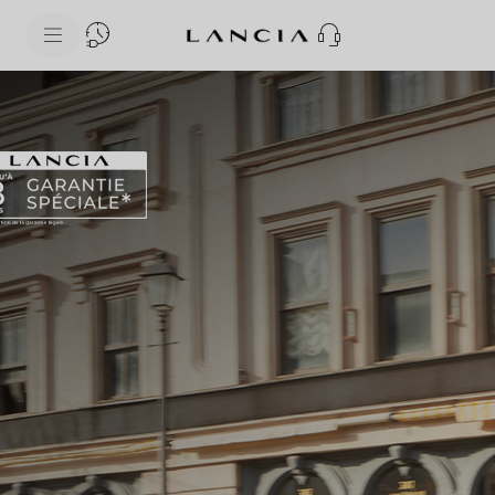
skipToContentData
skipToNavigationData