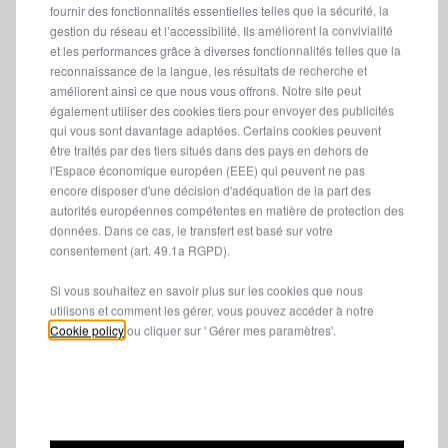
fournir des fonctionnalités essentielles telles que la sécurité, la
gestion du réseau et l’accessibilité. Ils améliorent la convivialité
et les performances grâce à diverses fonctionnalités telles que la
Comment fonctionne la Garantie Spéciale
reconnaissance de la langue, les résultats de recherche et
LANCIA ?
améliorent ainsi ce que nous vous offrons. Notre site peut
également utiliser des cookies tiers pour envoyer des publicités
qui vous sont davantage adaptées. Certains cookies peuvent
être traités par des tiers situés dans des pays en dehors de
l'Espace économique européen (EEE) qui peuvent ne pas
La
mise à disposition d’un véhicule de courtoisie
encore disposer d'une décision d'adéquation de la part des
Lancia
en cas d’immobilisation de votre véhicule
autorités européennes compétentes en matière de protection des
(en cas de défaillance, dans le contexte d’assistance
données. Dans ce cas, le transfert est basé sur votre
routière).
consentement (art. 49.1a RGPD).
Une garantie complète pendant toute la période,
Si vous souhaitez en savoir plus sur les cookies que nous
incluant le
système d’infodivertissement.
utilisons et comment les gérer, vous pouvez accéder à notre
Une
assistance Lancia
24h/24 et 7j/7, dans plus de
Cookie policy
ou cliquer sur ' Gérer mes paramètres'.
40 pays.
Pour les véhicules électriques :
L'assistance Routière jusqu’à 8 ans est incluse : en cas de
batterie déchargée, assistance gratuite jusqu’à
3 fois par