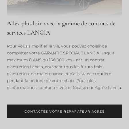
Allez plus loin avec la gamme de contrats de
services LANCIA
Pour vous simplifier la vie, vous pouvez choisir de
compléter votre GARANTIE SPÉCIALE LANCIA jusqu'à
maximum 8 ANS ou 160.000 km - par un contrat
d'entretien Lancia, couvrant tous les futurs frais
d'entretien, de maintenance et d'assistance routière
pendant la période de votre choix. Pour plus
d'informations, contactez votre Réparateur Agréé Lancia.
CONTACTEZ VOTRE REPARATEUR AGRÉÉ