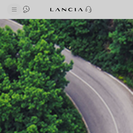
skipToContentData
skipToNavigationData