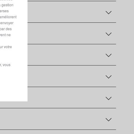
a gestion
verses
 améliorent
r envoyer
 par des
vent ne
ur votre
r, vous