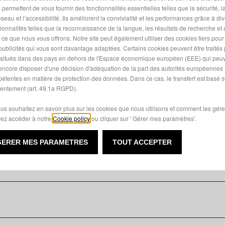
 permettent de vous fournir des fonctionnalités essentielles telles que la sécurité, l
seau et l’accessibilité. Ils améliorent la convivialité et les performances grâce à di
tionnalités telles que la reconnaissance de la langue, les résultats de recherche et
i ce que nous vous offrons. Notre site peut également utiliser des cookies tiers pou
publicités qui vous sont davantage adaptées. Certains cookies peuvent être traités
s situés dans des pays en dehors de l'Espace économique européen (EEE) qui peu
encore disposer d'une décision d'adéquation de la part des autorités européennes
étentes en matière de protection des données. Dans ce cas, le transfert est basé s
entement (art. 49.1a RGPD).
ous souhaitez en savoir plus sur les cookies que nous utilisons et comment les gére
 SERVICES
PIÈCES DÉTACHÉES ET
ez accéder à notre
Cookie policy
ou cliquer sur ' Gérer mes paramètres'.
ACCESSOIRES
APRÈS-VENTE
PIÈCES DÉTACHÉES
ROFESSIONNELS
GERER MES PARAMETRES
TOUT ACCEPTER
ACCESSOIRES
 VOTRE
R AGRÉÉ
PNEUS
ACHETEZ LES ACCESSOIRES
ET LIGNE