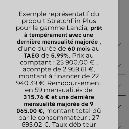
DEMANDEZ UNE OFFRE
Exemple représentatif du
produit StretchFin Plus
prêt
RÉSERVER UN ESSAI
pour la gamme Lancia,
à tempérament avec une
dernière mensualité majorée
,
GAMME
60 mois
d'une durée de
au
TAEG
5.99%
de
. Prix au
YPSILON TURBO 100
comptant : 25 900.00 € ,
MOBILITÉ ÉLECTRIQUE
YPSILON ÉLECTRIQUE
acompte de 2 959.61 €,
YPSILON HYBRIDE
montant à financer de 22
L'AVANTAGE DE L'ÉLECTRIQUE
YPSILON HF 280
940.39 €. Remboursement
OFFRES
YPSILON HF LINE IBRIDA
en 59 mensualités de
315.76 € et une dernière
TÉLÉCHARGER LA LISTE DE PRIX
OFFRES PRIVEES
mensualité majorée de 9
LANCIA GAMMA
SERVICES
OFFRES PROFESSIONELLES
065.00 €
, montant total dû
CONFIGUREZ
par le consommateur : 27
NOS SERVICES LANCIA
VÉHICULES NEUFS EN STOCK
695.02 €. Taux débiteur
ENTRETIEN & SERVICES
STELLANTIS ASSURANCE
TROUVEZ UN POINT DE VENTE