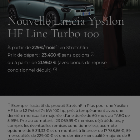
Nouvelle Lancia Ypsilon
HF Line Turbo 100
(1)
À partir de
229€/mois
en Stretchfin
(2)
Prix de départ :
23.460 €
sans options
ou à partir de
21.960 €
(avec bonus de reprise
(3)
conditionnel déduit)
(1)
Exemple illustratif du produit StretchFin Plus pour une Ypsilon
HF Line 1.2 Petrol 74 kW 100 hp, prêt à tempérament avec une
dernière mensualité majorée, d'une durée de 60 mois au TAEG de
5,99%. Prix au comptant : 23 069,99 € (remises déjà déduites, y
compris les éventuelles remises conditionnelles), acompte
optionnel de 5 311,33 € et un montant à financer de 17 758,66 €, 59
mensualités de 229,00 € et une dernière mensualité majorée de 8