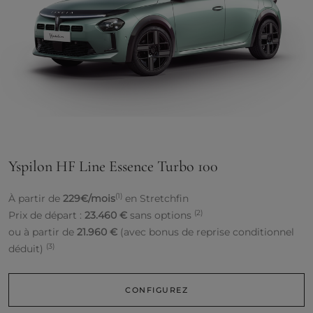
Yspilon HF Line Essence Turbo 100
(1)
À partir de
229€/mois
en Stretchfin
(2)
Prix de départ :
23.460 €
sans options
ou à partir de
21.960 €
(avec bonus de reprise conditionnel
(3)
déduit)
CONFIGUREZ