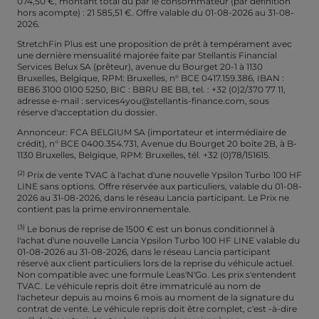
074,50 €, montant total dû par le consommateur (par définition
hors acompte) : 21 585,51 €. Offre valable du 01-08-2026 au 31-08-
2026.
StretchFin Plus est une proposition de prêt à tempérament avec
une dernière mensualité majorée faite par Stellantis Financial
Services Belux SA (prêteur), avenue du Bourget 20-1 à 1130
Bruxelles, Belgique, RPM: Bruxelles, n° BCE 0417.159.386, IBAN :
BE86 3100 0100 5250, BIC : BBRU BE BB, tel. : +32 (0)2/370 77 11,
adresse e-mail : services4you@stellantis-finance.com, sous
réserve d'acceptation du dossier.
Annonceur: FCA BELGIUM SA (importateur et intermédiaire de
crédit), n° BCE 0400.354.731, Avenue du Bourget 20 boite 2B, à B-
1130 Bruxelles, Belgique, RPM: Bruxelles, tél. +32 (0)78/151615.
(2)
Prix de vente TVAC à l'achat d'une nouvelle Ypsilon Turbo 100 HF
LINE sans options. Offre réservée aux particuliers, valable du 01-08-
2026 au 31-08-2026, dans le réseau Lancia participant. Le Prix ne
contient pas la prime environnementale.
(3)
Le bonus de reprise de 1500 € est un bonus conditionnel à
l'achat d'une nouvelle Lancia Ypsilon Turbo 100 HF LINE valable du
01-08-2026 au 31-08-2026, dans le réseau Lancia participant
réservé aux client particuliers lors de la reprise du véhicule actuel.
Non compatible avec une formule Leas'N'Go. Les prix s'entendent
TVAC. Le véhicule repris doit être immatriculé au nom de
l'acheteur depuis au moins 6 mois au moment de la signature du
contrat de vente. Le véhicule repris doit être complet, c'est -à-dire