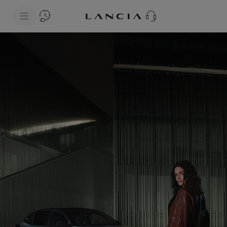
skipToContentData
skipToNavigationData