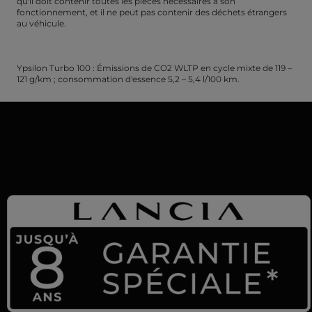
qu'il doit contenir toutes les pièces nécessaires à son
fonctionnement, et il ne peut pas contenir des déchets étrangers
au véhicule.
Ypsilon Turbo 100 : Émissions de CO2 WLTP en cycle mixte de 119 –
121 g/km ; consommation d'essence 5,2 – 5,4 l/100 km.