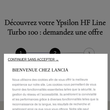
Découvrez votre Ypsilon HF Line
Turbo 100 : demandez une offre
1
2
3
CONTINUER SANS ACCEPTER →
CHOISISSEZ UN
TROUVEZ UN POINT
VOS COORDONNÉES
MODÈLE
DE VENTE
BIENVENUE CHEZ LANCIA
Nous utilisons des cookies afin de vous offrir la meilleure
Etape 2/2 - Choisissez votre distributeur
expérience sur notre site. Les cookies nous permettent de vous
fournir des fonctionnalités essentielles telles que la sécurité, la
Entrez un code postal pour rechercher
gestion du réseau et l’accessibilité. Ils améliorent la convivialité
et les performances grâce à diverses fonctionnalités telles que la
reconnaissance de la langue, les résultats de recherche et
améliorent ainsi ce que nous vous offrons. Notre site peut