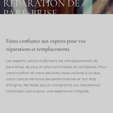
RÉPARATION DE
PARE-BRISE
Il est important de maintenir votre pare-brise en bon état
pour garantir une visibilité claire et votre sécurité sur la
Faites confiance aux experts pour vos
route. Si vous remarquez des fissures ou des dommages,
votre réparateur agréé Lancia est la première personne à
réparations et remplacements
contacter. Nos techniciens spécialisés effectueront la
réparation ou le remplacement rapidement, afin d'éviter
Les experts Lancia maîtrisent les remplacements de
toute mauvaise surprise et de minimiser les perturbations
pare-brise, de plus en plus techniques et complexes. Pour
dans votre journée.
votre confort et votre sécurité, nous veillons à ce que
votre Lancia retrouve ses performances et son état
d’origine. Ne faites aucun compromis sur l'excellence :
PRENDRE RENDEZ-VOUS
choisissez Lancia pour une expérience inégalée.