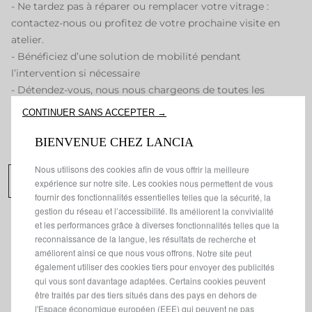
- Ne tardez pas à réparer ou remplacer votre vitrage :
contactez-nous ou profitez de votre prochaine visite en
atelier.
- Bénéficiez d’une solution de mobilité pendant
l’intervention si nécessaire
- Détendez-vous, nous nous chargeons de toutes les
démarches avec votre assurance
CONTINUER SANS ACCEPTER →
BIENVENUE CHEZ LANCIA
Nous utilisons des cookies afin de vous offrir la meilleure
PRENDRE RENDEZ-VOUS
expérience sur notre site. Les cookies nous permettent de vous
fournir des fonctionnalités essentielles telles que la sécurité, la
gestion du réseau et l’accessibilité. Ils améliorent la convivialité
et les performances grâce à diverses fonctionnalités telles que la
reconnaissance de la langue, les résultats de recherche et
améliorent ainsi ce que nous vous offrons. Notre site peut
également utiliser des cookies tiers pour envoyer des publicités
qui vous sont davantage adaptées. Certains cookies peuvent
être traités par des tiers situés dans des pays en dehors de
SERVICE LANCIA GLASS
l'Espace économique européen (EEE) qui peuvent ne pas