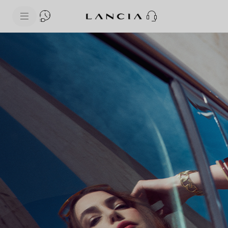
skipToContentData
skipToNavigationData