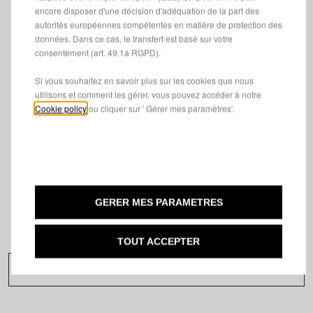
encore disposer d'une décision d'adéquation de la part des
autorités européennes compétentes en matière de protection des
Avec Lancia, inutile d’attendre. Profitez d’un service
données. Dans ce cas, le transfert est basé sur votre
rapide et d'une tranquillité d’esprit pour un coût inférieur
consentement (art. 49.1a RGPD).
à celui d’un remplacement grâce à nos forfaits vitrages.
Si vous souhaitez en savoir plus sur les cookies que nous
utilisons et comment les gérer, vous pouvez accéder à notre
Cookie policy
ou cliquer sur ' Gérer mes paramètres'.
- Matériaux et résines nécessaires à la réparation (dans le
cas d’un impact inférieur au diamètre d’une pièce de 2€
et en dehors du champ de vision du conducteur)
- Main-d’œuvre pour l’installation
- Contrôles visuels par les experts Lancia
- Rapport des travaux effectués
GERER MES PARAMETRES
TOUT ACCEPTER
PRENDRE RENDEZ-VOUS