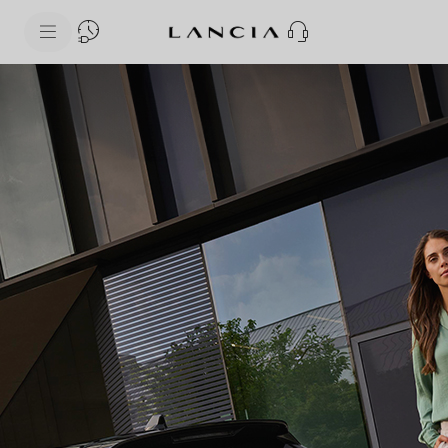
skipToContentData
skipToNavigationData