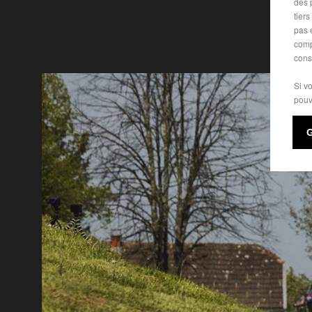
des 
tier
pas 
comp
cons
Si v
pouv