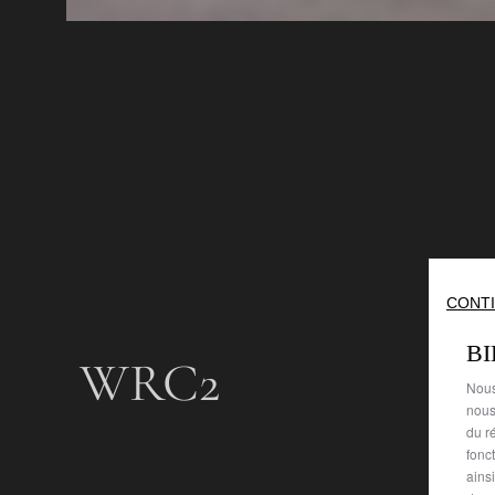
CONTI
B
WRC2
Nous
nous
du ré
fonc
ains