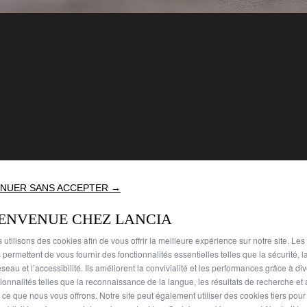
NUER SANS ACCEPTER →
Le FIA WRC2 marque le retour
IENVENUE CHEZ LANCIA
un programme fondé sur la pe
 utilisons des cookies afin de vous offrir la meilleure expérience sur notre site. Les
Engagée sur certaines des ép
 permettent de vous fournir des fonctionnalités essentielles telles que la sécurité, l
calendrier international, La
seau et l’accessibilité. Ils améliorent la convivialité et les performances grâce à di
la Nouvelle Lancia Ypsilon Ra
tionnalités telles que la reconnaissance de la langue, les résultats de recherche et
Développé en collaboration 
i ce que nous vous offrons. Notre site peut également utiliser des cookies tiers pou