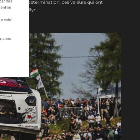
 par des
e, passion et détermination, des valeurs qui ont
vent ne
 Lancia en rallye.
ur votre
r, vous