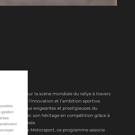
 de Lancia sur la scène mondiale du rallye à travers
rformance, l’innovation et l’ambition sportive.
 cookies
reuves les plus exigeantes et prestigieuses du
a gestion
ncia renoue avec son héritage en compétition grâce à
verses
lly2 HF Integrale.
 améliorent
avec Stellantis Motorsport, ce programme associe
r envoyer