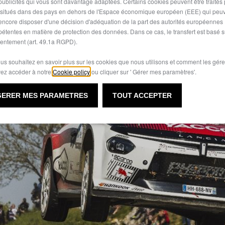
publicités qui vous sont davantage adaptées. Certains cookies peuvent être traités
expertise technique de point
s situés dans des pays en dehors de l'Espace économique européen (EEE) qui peu
toujours façonné l’identité de
encore disposer d'une décision d'adéquation de la part des autorités européennes
étentes en matière de protection des données. Dans ce cas, le transfert est basé s
entement (art. 49.1a RGPD).
ous souhaitez en savoir plus sur les cookies que nous utilisons et comment les gére
ez accéder à notre
Cookie policy
ou cliquer sur ' Gérer mes paramètres'.
GERER MES PARAMETRES
TOUT ACCEPTER