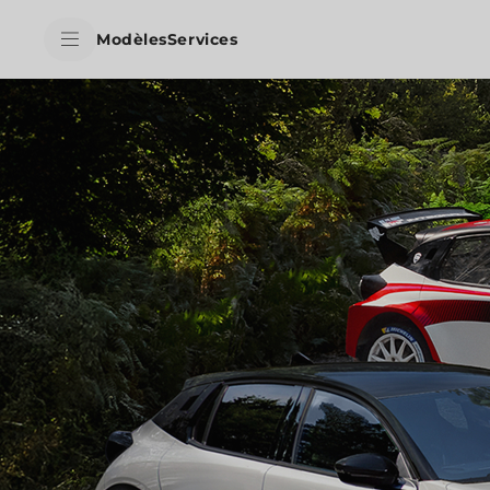
skipToContentData
Modèles
Services
skipToNavigationData