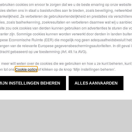
ebruiken cookies om ervoor te zorgen dat we u de beste ervaring op onze website
art van een band
ies stellen ons in staat u basisfuncties aan te bieden, zoals beveiliging, netwerkb
ankelijkheid. Ze verbeteren de gebruiksvriendelijkheid en prestaties via verschille
ties, zoals taalherkenning, zoekresultaten en verbeteren daarmee wat wij u aanbi
 de richtlijn voor uw Lancia.
ite zou ook cookies van derden kunnen gebruiken om advertenties te sturen die v
vanter zijn. Sommige cookies kunnen worden verwerkt door derden in landen buite
van de band, bijvoorbeeld 215 65
pese Economische Ruimte (EER) die mogelijk nog geen adequaatheidsbesluit he
en of deze band voldoet aan de
angen van de relevante Europese gegevensbeschermingsautoriteiten. In dit geval 
stratieboekje: 215 geeft de
dracht gebaseerd op uw toestemming (Art. 49.1a AVG).
R de radiale structuur van het
dex, H de snelheidsindex. Een
u meer wilt weten over de cookies die we gebruiken en hoe u ze kunt beheren, kun
en tot ons
Cookie policy
of klikken op de knop ‘Mijn instellingen beheren’.
.
MIJN INSTELLINGEN BEHEREN
ALLES AANVAARDEN