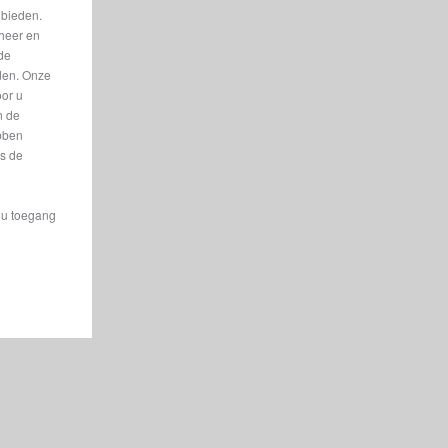
 bieden.
eheer en
nde
eden. Onze
oor u
n de
bben
is de
t u toegang