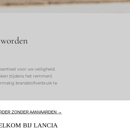
n worden
entieel voor uw veiligheid.
akken (tijdens het remmen)
ermatig brandstofverbruik te
ERDER ZONDER AANVAARDEN →
ELKOM BIJ LANCIA