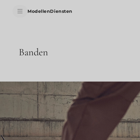
skipToContentData
Modellen
Diensten
skipToNavigationData
Banden