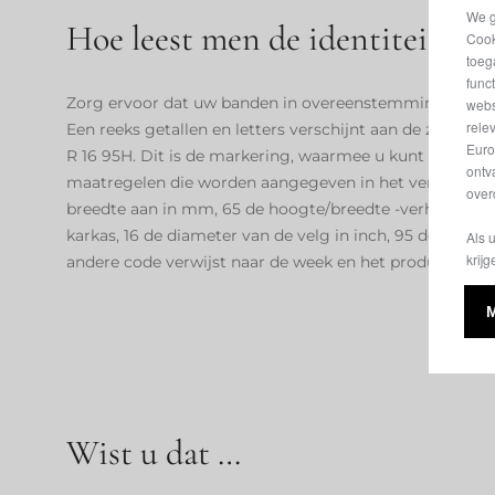
We g
Hoe leest men de identiteitska
Cook
toeg
func
Zorg ervoor dat uw banden in overeenstemming zijn met
webs
rele
Een reeks getallen en letters verschijnt aan de zijkant 
Euro
R 16 95H. Dit is de markering, waarmee u kunt verifiër
ontv
maatregelen die worden aangegeven in het verkeersregi
over
breedte aan in mm, 65 de hoogte/breedte -verhouding, 
karkas, 16 de diameter van de velg in inch, 95 de laadin
Als 
krijg
andere code verwijst naar de week en het productiejaar
Wist u dat …