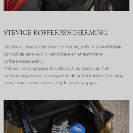
STEVIGE KOFFERBESCHERMING
Houd uw Lancia Ypsilon altijd netjes, zelfs in de kofferbak,
dankzij de eenvoudig reinigbare en afneembare
kofferbakbekleding.
Met een antislipoppervlak dat zich aanpast aan het
laadvermogen van de wagen, is de kofferbakbescherming
ideaal voor zowel uw vrije tijd als uw bagage.