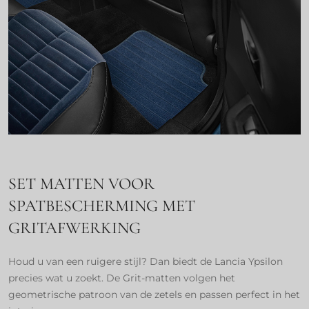
SET MATTEN VOOR
SPATBESCHERMING MET
GRITAFWERKING
Houd u van een ruigere stijl? Dan biedt de Lancia Ypsilon
precies wat u zoekt. De Grit-matten volgen het
geometrische patroon van de zetels en passen perfect in het