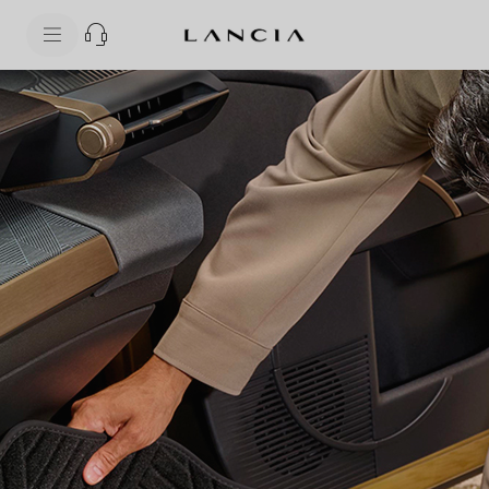
skipToContentData
skipToNavigationData