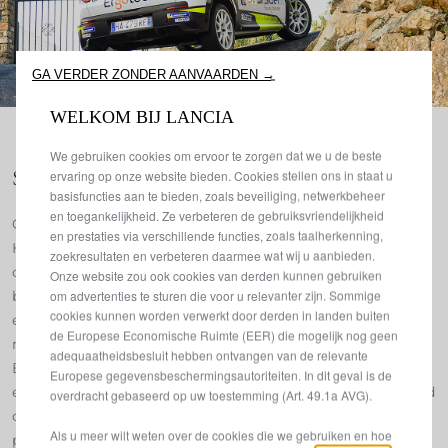
GA VERDER ZONDER AANVAARDEN →
WELKOM BIJ LANCIA
We gebruiken cookies om ervoor te zorgen dat we u de beste
Snel, betrouwbaar en spannend
ervaring op onze website bieden. Cookies stellen ons in staat u
basisfuncties aan te bieden, zoals beveiliging, netwerkbeheer
en toegankelijkheid. Ze verbeteren de gebruiksvriendelijkheid
Op de bochtige etappes in Ligurië bewees de Ypsilon Rally4
en prestaties via verschillende functies, zoals taalherkenning,
HF opnieuw zijn waarde: snel, betrouwbaar en sensationeel
zoekresultaten en verbeteren daarmee wat wij u aanbieden.
om naar te kijken. Davide Pesavento en Alessandro Michelet
Onze website zou ook cookies van derden kunnen gebruiken
om advertenties te sturen die voor u relevanter zijn. Sommige
behaalden een overtuigende overwinning, met zes
cookies kunnen worden verwerkt door derden in landen buiten
etappezeges en de felbegeerde Miki Stage-trofee, terwijl de
de Europese Economische Ruimte (EER) die mogelijk nog geen
nieuw gekroonde kampioenen Gianandrea Pisani en Nicola
adequaatheidsbesluit hebben ontvangen van de relevante
Biagi hun dominantie bevestigden met een tweede plaats
Europese gegevensbeschermingsautoriteiten. In dit geval is de
en de titel in de Master-klasse. De top drie werd vervolledigd
overdracht gebaseerd op uw toestemming (Art. 49.1a AVG).
door Edoardo De Antoni en Martina Musiari, waarmee het
Als u meer wilt weten over de cookies die we gebruiken en hoe
podium een perfecte weerspiegeling was van het talent dat