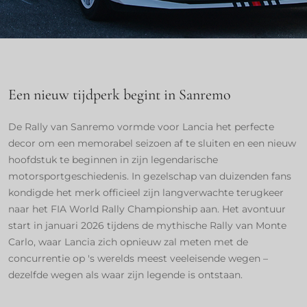
Een nieuw tijdperk begint in Sanremo
De Rally van Sanremo vormde voor Lancia het perfecte
decor om een memorabel seizoen af te sluiten en een nieuw
hoofdstuk te beginnen in zijn legendarische
motorsportgeschiedenis. In gezelschap van duizenden fans
kondigde het merk officieel zijn langverwachte terugkeer
naar het FIA World Rally Championship aan. Het avontuur
start in januari 2026 tijdens de mythische Rally van Monte
Carlo, waar Lancia zich opnieuw zal meten met de
concurrentie op 's werelds meest veeleisende wegen –
dezelfde wegen als waar zijn legende is ontstaan.