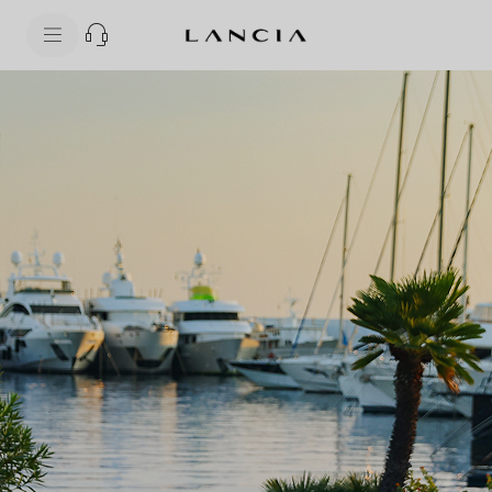
skipToContentData
skipToNavigationData