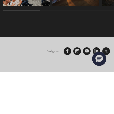
Volg ons
NEEM CONTACT OP MET EEN EXPERT
CONFIGUREREN
VIND EEN VERKOOPPUNT