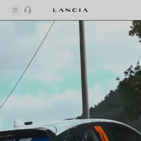
skipToContentData
skipToNavigationData