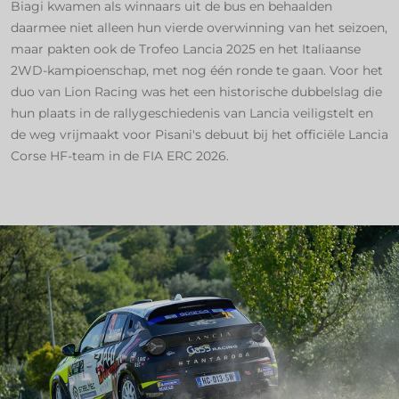
Biagi kwamen als winnaars uit de bus en behaalden
daarmee niet alleen hun vierde overwinning van het seizoen,
maar pakten ook de Trofeo Lancia 2025 en het Italiaanse
2WD-kampioenschap, met nog één ronde te gaan. Voor het
duo van Lion Racing was het een historische dubbelslag die
hun plaats in de rallygeschiedenis van Lancia veiligstelt en
de weg vrijmaakt voor Pisani's debuut bij het officiële Lancia
Corse HF-team in de FIA ERC 2026.