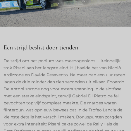
Een strijd beslist door tienden
De strijd om het podium was meedogenloos. Uiteindelijk
trok Pisani aan het langste eind. Hij haalde het van Nicolò
Ardizzone en Davide Pesavento. Na meer dan een uur racen
lagen de drie minder dan tien seconden uit elkaar. Edoardo
De Antoni zorgde nog voor extera spanning in de slotfase
met een sterke eindsprint, terwijl Gabriel Di Pietro de fel
bevochten top vijf compleet maakte. De marges waren
flinterdun, wat opnieuw bewees dat in de Trofeo Lancia de
kleinste details het verschil maken. Bonuspunten zorgden
voor extra intensiteit: Pisani pakte zowel de Rally+ als de
Best Performer-awards, terwijl Ardizzone de titel pakte van