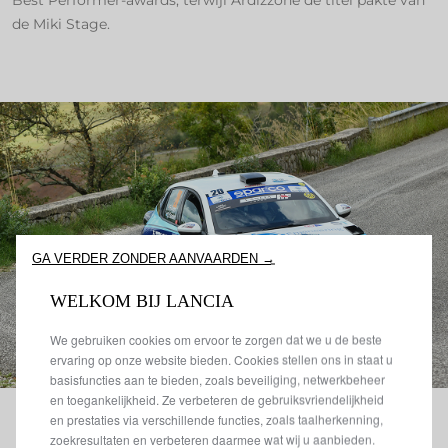
de Miki Stage.
GA VERDER ZONDER AANVAARDEN →
WELKOM BIJ LANCIA
We gebruiken cookies om ervoor te zorgen dat we u de beste
ervaring op onze website bieden. Cookies stellen ons in staat u
basisfuncties aan te bieden, zoals beveiliging, netwerkbeheer
en toegankelijkheid. Ze verbeteren de gebruiksvriendelijkheid
en prestaties via verschillende functies, zoals taalherkenning,
zoekresultaten en verbeteren daarmee wat wij u aanbieden.