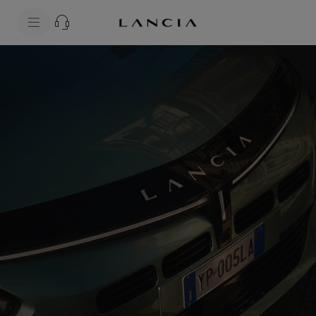
skipToContentData
skipToNavigationData