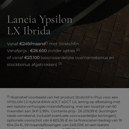
Lancia Ypsilon
LX Ibrida
(1)
Vanaf
€249/maand
met Stretchfin
(2)
Vanafprijs :
€26.600
zonder opties
of vanaf
€23.100
(voorwaardelijke overnamebonus en
(3)
stockbonus afgetrokken)
(1)
Illustratief voorbeeld van het product StretchFin Plus voor een
YPSILON 1.2 Hybrid 81kW eDCT eDCT LX, lening op afbetaling met
een laatste verhoogde maandaflossing, met een looptijd van 60
maanden aan JKP 5,99%. Contante prijs : 26 209,99 € (kortingen
reeds verrekend, inclusief eventuele voorwaardelijke kortingen),
optionele voorschot van 6 605,95 € en te financieren bedrag van 19
604,04 €, 59 maandaflossingen van 249,00€ en een laatste