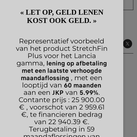
REGISTREER NU
« LET OP, GELD LENEN
KOST OOK GELD. »
Representatief voorbeeld
Volg ons
van het product StretchFin
Plus voor het Lancia
lening op afbetaling
gamma,
met een laatste verhoogde
NEEM CONTACT OP MET EEN EXPERT
maandaflossing
, met een
60 maanden
looptijd van
CONFIGUREREN
JKP
5.99%
aan een
van
.
Contante prijs : 25 900.00
VIND EEN VERKOOPPUNT
€ , voorschot van 2 959.61
€, te financieren bedrag
van 22 940.39 €.
VRAAG EEN OFFERTE
Terugbetaling in 59
maandaflossingen van