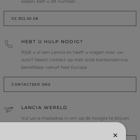
kopen, belt u dit number.
02.302.50.58
HEBT U HULP NODIG?
Rijdt u al een Lancia en heeft u vragen over uw
auto? Neem contact op met onze klantenservice,
bereikbaar vanuit heel Europa.
CONTACTEER ONS
LANCIA WERELD
Vul uw e-mailadres in om op de hoogte te blijven
van alle evenementen en nieuwtjes van Lancia.