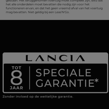
gestaan. Het teruggenomen voertuig moet compleet zijn, dwz dat
het alle onderdelen moet bevatten die nodig zijn voor het
functioneren ervan, en dat het geen vreemd afval van het voertuig
mag bevatten. Niet geldig bij een Leas'N'Go.