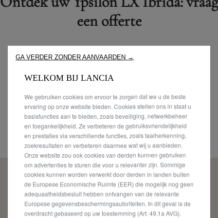
Ontdek uw Ypsilon LX Ibrida: vraag
een offerte
GA VERDER ZONDER AANVAARDEN →
1
2
3
WELKOM BIJ LANCIA
MODELKEUZE
KIES UW
UW PERSOONLIJKE
VERKOOPPUNT
GEGEVENS
We gebruiken cookies om ervoor te zorgen dat we u de beste
ervaring op onze website bieden. Cookies stellen ons in staat u
basisfuncties aan te bieden, zoals beveiliging, netwerkbeheer
Kies een van onze verkooppunten
en toegankelijkheid. Ze verbeteren de gebruiksvriendelijkheid
en prestaties via verschillende functies, zoals taalherkenning,
Geef een postcode in om te zoeken
zoekresultaten en verbeteren daarmee wat wij u aanbieden.
Onze website zou ook cookies van derden kunnen gebruiken
om advertenties te sturen die voor u relevanter zijn. Sommige
cookies kunnen worden verwerkt door derden in landen buiten
de Europese Economische Ruimte (EER) die mogelijk nog geen
adequaatheidsbesluit hebben ontvangen van de relevante
Europese gegevensbeschermingsautoriteiten. In dit geval is de
overdracht gebaseerd op uw toestemming (Art. 49.1a AVG).