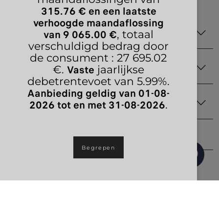
BOEK EEN TESTRIT
315.76 € en een laatste
verhoogde maandaflossing
van 9 065.00 €
, totaal
GAMMA
verschuldigd bedrag door
de consument : 27 695.02
YPSILON ELECTRIC
Vaste
€.
jaarlijkse
ELEKTRISCHE MOBILITEIT
YPSILON HYBRID
debetrentevoet van 5.99%.
YPSILON HF LINE
Aanbieding geldig van 01-08-
HET ELEKTRISCHE VOORDEEL
YPSILON HF 280
2026 tot en met 31-08-2026
.
AANKOOPGIDS
ADVANTAGES OF HYBRID
DOWNLOAD DE PRIJSLIJST
YPSILON GAMMA
AANBIEDINGEN VOOR PARTICULIEREN
ONDERHOUD & SERVICES
AANBIEDINGEN VOOR PROFESSIONELEN
Begrepen
CONFIGUREREN
HULP EN ONDERHOUD
NIEUWE WAGENS IN STOCK
CONNECTED SERVICES
AFTER-SALESSERVICE
VIND EEN VERKOOPPUNT
MAAK DEEL UIT VAN MYLANCIA
BOEK EEN PROEFRIT
CONNECT SERVICES
PECHVERHELPING OF PECHBIJSTAND
DE WERELD VAN LANCIA
KLANTENSERVICE
ZOEK EEN SERVICEPUNT