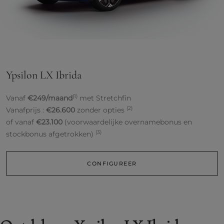
Ypsilon LX Ibrida
(1)
Vanaf
€249/maand
met Stretchfin
(2)
Vanafprijs :
€26.600
zonder opties
of vanaf
€23.100
(voorwaardelijke overnamebonus en
(3)
stockbonus afgetrokken)
CONFIGUREER