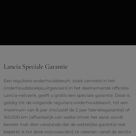
Lancia Speciale Garantie
Een reguliere onderhoudsbeurt, zoals vermeld in het
onderhoudsboekje,uitgevoerd in het deelnemende officiële
Lancia-netwerk, geeft u gratis een speciale garantie. Deze is
geldig tot de volgende reguliere onderhoudsbeurt, tot een
maximum van 8 jaar (inclusief de 2 jaar fabrieksgarantie) of
160.000 km (afhankelijk van welke limiet het eerst wordt
bereikt met dien verstande dat de wettelijke garantie niet
beperkt is tot deze voorwaarden) te rekenen vanaf de eerste