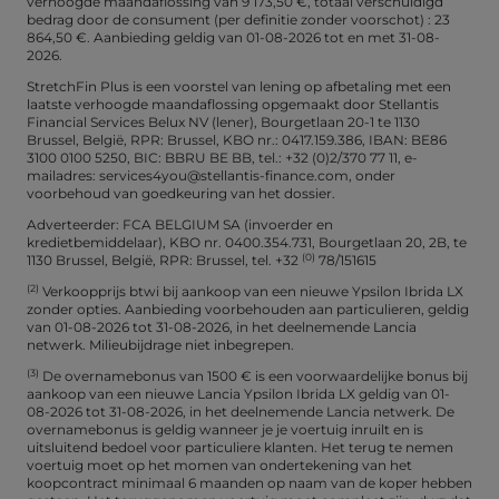
verhoogde maandaflossing van 9 173,50 €, totaal verschuldigd
bedrag door de consument (per definitie zonder voorschot) : 23
864,50 €. Aanbieding geldig van 01-08-2026 tot en met 31-08-
2026.
StretchFin Plus is een voorstel van lening op afbetaling met een
laatste verhoogde maandaflossing opgemaakt door Stellantis
Financial Services Belux NV (lener), Bourgetlaan 20-1 te 1130
Brussel, België, RPR: Brussel, KBO nr.: 0417.159.386, IBAN: BE86
3100 0100 5250, BIC: BBRU BE BB, tel.: +32 (0)2/370 77 11, e-
mailadres: services4you@stellantis-finance.com, onder
voorbehoud van goedkeuring van het dossier.
Adverteerder: FCA BELGIUM SA (invoerder en
kredietbemiddelaar), KBO nr. 0400.354.731, Bourgetlaan 20, 2B, te
(0)
1130 Brussel, België, RPR: Brussel, tel. +32
78/151615
(2)
Verkoopprijs btwi bij aankoop van een nieuwe Ypsilon Ibrida LX
zonder opties. Aanbieding voorbehouden aan particulieren, geldig
van 01-08-2026 tot 31-08-2026, in het deelnemende Lancia
netwerk. Milieubijdrage niet inbegrepen.
(3)
De overnamebonus van 1500 € is een voorwaardelijke bonus bij
aankoop van een nieuwe Lancia Ypsilon Ibrida LX geldig van 01-
08-2026 tot 31-08-2026, in het deelnemende Lancia netwerk. De
overnamebonus is geldig wanneer je je voertuig inruilt en is
uitsluitend bedoel voor particuliere klanten. Het terug te nemen
voertuig moet op het momen van ondertekening van het
koopcontract minimaal 6 maanden op naam van de koper hebben