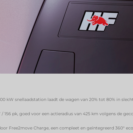
n 100 kW snellaadstation laadt de wagen van 20% tot 80% in slech
W / 156 pk, goed voor een actieradius van 425 km volgens de g
 door Free2move Charge, een compleet en geïntegreerd 360° ec