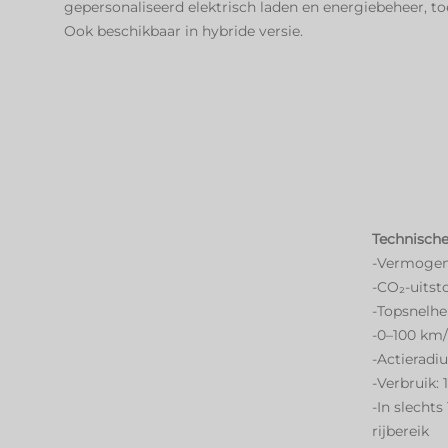
gepersonaliseerd elektrisch laden en energiebeheer, toe
Ook beschikbaar in hybride versie.
Technische
-Vermogen:
-CO₂-uitst
-Topsnelhe
-0–100 km/
-Actieradi
-Verbruik: 
-In slechts
rijbereik