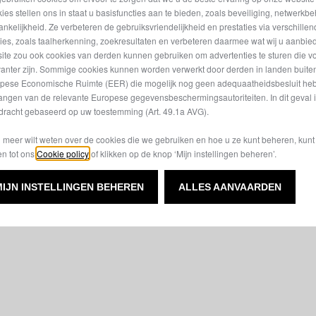
ies stellen ons in staat u basisfuncties aan te bieden, zoals beveiliging, netwerkb
: 44 liter
-e-Creeping: eenvoudig mano
ankelijkheid. Ze verbeteren de gebruiksvriendelijkheid en prestaties via verschille
bij lage snelheid
ties, zoals taalherkenning, zoekresultaten en verbeteren daarmee wat wij u aanbi
ite zou ook cookies van derden kunnen gebruiken om advertenties te sturen die v
De verfijnde lijnen en het stra
vanter zijn. Sommige cookies kunnen worden verwerkt door derden in landen buite
zorgen voor een ruimtelijk int
pese Economische Ruimte (EER) die mogelijk nog geen adequaatheidsbesluit he
verhogen het comfort aan boo
angen van de relevante Europese gegevensbeschermingsautoriteiten. In dit geval 
dracht gebaseerd op uw toestemming (Art. 49.1a AVG).
u meer wilt weten over de cookies die we gebruiken en hoe u ze kunt beheren, kun
en tot ons
Cookie policy
of klikken op de knop ‘Mijn instellingen beheren’.
MIJN INSTELLINGEN BEHEREN
ALLES AANVAARDEN