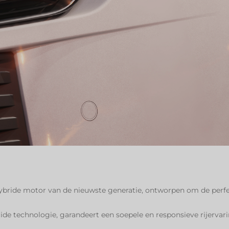
hybride motor van de nieuwste generatie, ontworpen om de perfe
e technologie, garandeert een soepele en responsieve rijervari