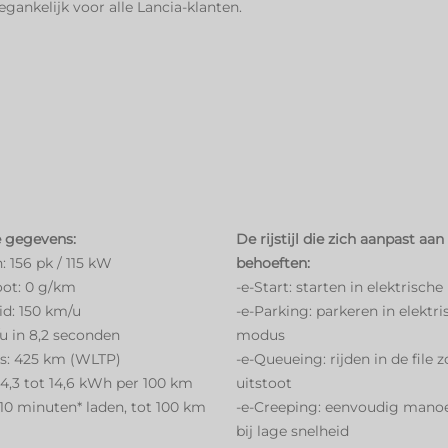
gankelijk voor alle Lancia-klanten.
 gegevens:
De rijstijl die zich aanpast aa
 156 pk / 115 kW
behoeften:
oot: 0 g/km
-e-Start: starten in elektrisc
id: 150 km/u
-e-Parking: parkeren in elektri
u in 8,2 seconden
modus
us: 425 km (WLTP)
-e-Queueing: rijden in de file 
14,3 tot 14,6 kWh per 100 km
uitstoot
 10 minuten* laden, tot 100 km
-e-Creeping: eenvoudig mano
bij lage snelheid