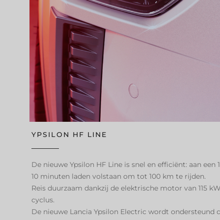
YPSILON HF LINE
De nieuwe Ypsilon HF Line is snel en efficiënt: aan ee
10 minuten laden volstaan om tot 100 km te rijden.
Reis duurzaam dankzij de elektrische motor van 115 k
cyclus.
De nieuwe Lancia Ypsilon Electric wordt ondersteund