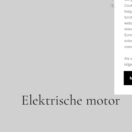
Cook
-Tankinhoud
toeg
func
webs
rele
Euro
ontv
over
Als 
krijg
Elektrische motor