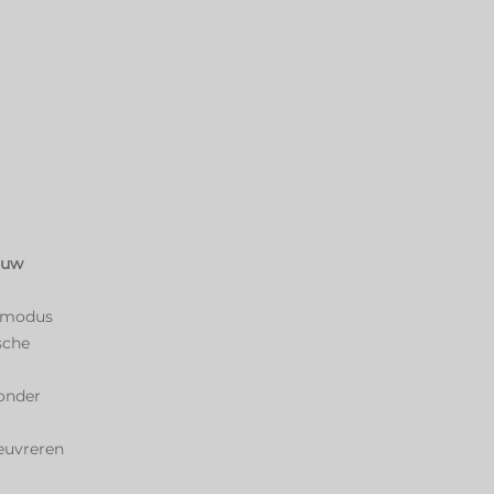
n uw
he modus
sche
zonder
euvreren