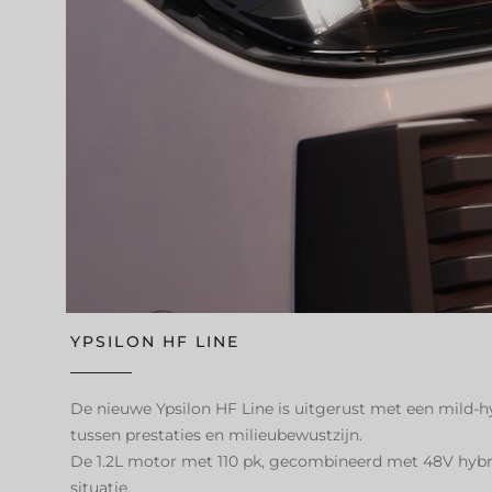
YPSILON HF LINE
De nieuwe Ypsilon HF Line is uitgerust met een mild-
tussen prestaties en milieubewustzijn.
De 1.2L motor met 110 pk, gecombineerd met 48V hybrid
situatie.