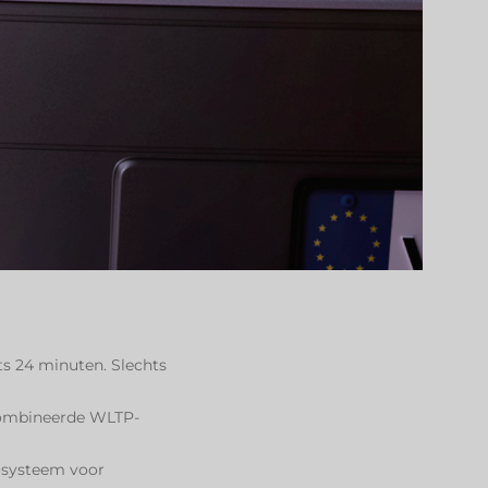
ts 24 minuten. Slechts
ecombineerde WLTP-
osysteem voor