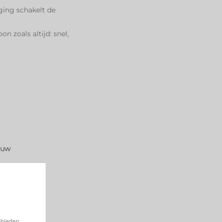
ging schakelt de
 zoals altijd: snel,
n uw
he modus
sche
zonder
 bieden.