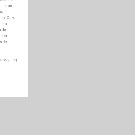
eheer en
euvreren
nde
eden. Onze
oor u
kke design
n de
erieur en
bben
rd.
is de
t u toegang