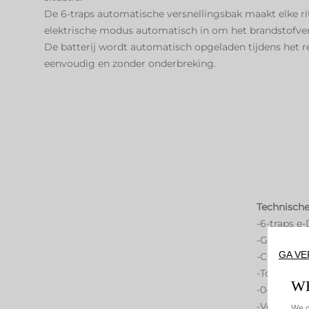
De 6-traps automatische versnellingsbak maakt elke ri
elektrische modus automatisch in om het brandstofver
De batterij wordt automatisch opgeladen tijdens het r
eenvoudig en zonder onderbreking.
Technische
-6-traps e
-Gecombine
GA V
-CO₂-uitst
-Topsnelhe
W
-0–100 km/
-Verbruik: 
We g