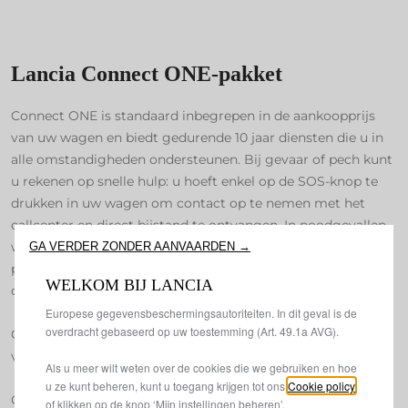
Lancia Connect ONE-pakket
We gebruiken cookies om ervoor te zorgen dat we u de beste
Connect ONE is standaard inbegrepen in de aankoopprijs
ervaring op onze website bieden. Cookies stellen ons in staat u
van uw wagen en biedt gedurende 10 jaar diensten die u in
basisfuncties aan te bieden, zoals beveiliging, netwerkbeheer
alle omstandigheden ondersteunen. Bij gevaar of pech kunt
en toegankelijkheid. Ze verbeteren de gebruiksvriendelijkheid
u rekenen op snelle hulp: u hoeft enkel op de SOS-knop te
en prestaties via verschillende functies, zoals taalherkenning,
drukken in uw wagen om contact op te nemen met het
zoekresultaten en verbeteren daarmee wat wij u aanbieden.
Onze website zou ook cookies van derden kunnen gebruiken
callcenter en direct bijstand te ontvangen. In noodgevallen
om advertenties te sturen die voor u relevanter zijn. Sommige
wordt automatisch een oproep gestart. Wanneer u of uw
GA VERDER ZONDER AANVAARDEN →
cookies kunnen worden verwerkt door derden in landen buiten
passagiers niet op de oproep kunnen reageren, kan het
de Europese Economische Ruimte (EER) die mogelijk nog geen
WELKOM BIJ LANCIA
callcenter uw exacte locatie bepalen en hulp sturen.
adequaatheidsbesluit hebben ontvangen van de relevante
Europese gegevensbeschermingsautoriteiten. In dit geval is de
overdracht gebaseerd op uw toestemming (Art. 49.1a AVG).
Connect ONE zorgt bovendien voor regelmatige controle
van het onderhoud van uw wagen.
Als u meer wilt weten over de cookies die we gebruiken en hoe
u ze kunt beheren, kunt u toegang krijgen tot ons
Cookie policy
Goed om te weten dat u veilig bent.
of klikken op de knop ‘Mijn instellingen beheren’.