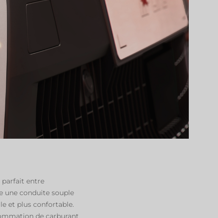
 parfait entre
re une conduite souple
le et plus confortable.
nsommation de carburant