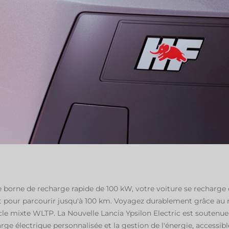
une borne de recharge rapide de 100 kW, votre voiture se recharge
 pour parcourir jusqu'à 100 km. Voyagez durablement grâce au m
le mixte WLTP. La Nouvelle Lancia Ypsilon Electric est souten
e électrique personnalisée et la gestion de l'énergie, accessible