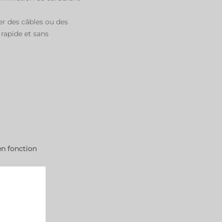
ser des câbles ou des
 rapide et sans
en fonction
que en mode
 de
rique