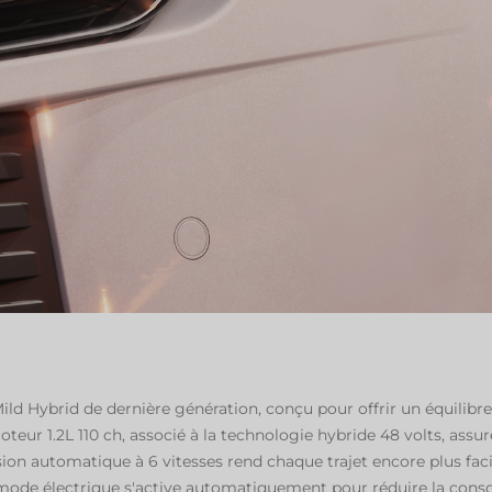
ld Hybrid de dernière génération, conçu pour offrir un équilibre
eur 1.2L 110 ch, associé à la technologie hybride 48 volts, assu
sion automatique à 6 vitesses rend chaque trajet encore plus faci
le mode électrique s'active automatiquement pour réduire la co