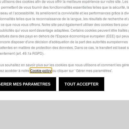
 utilisons des cookies afin de vous offrir la meilleure expérience sur notre site. Les
nt : 0,5 kg/h
embouteillages avec zéro émi
 permettent de vous fournir des fonctionnalités essentielles telles que la sécurité, l
tion de carburant : 4,5 l/100
-e-Creeping : les manœuvres 
seau et l’accessibilité. Ils améliorent la convivialité et les performances grâce à di
tionnalités telles que la reconnaissance de la langue, les résultats de recherche et
faciles même à faible vitesse.
i ce que nous vous offrons. Notre site peut également utiliser des cookies tiers pou
du réservoir de carburant : 44
publicités qui vous sont davantage adaptées. Certains cookies peuvent être traités
Les lignes raffinées et le desi
s situés dans des pays en dehors de l'Espace économique européen (EEE) qui peu
rendent l'intérieur encore plu
encore disposer d'une décision d'adéquation de la part des autorités européennes
et améliorent la qualité de vie
étentes en matière de protection des données. Dans ce cas, le transfert est basé s
entement (art. 49.1a RGPD).
ous souhaitez en savoir plus sur les cookies que nous utilisons et comment les gére
ez accéder à notre
Cookie policy
ou cliquer sur ' Gérer mes paramètres'.
GERER MES PARAMETRES
TOUT ACCEPTER