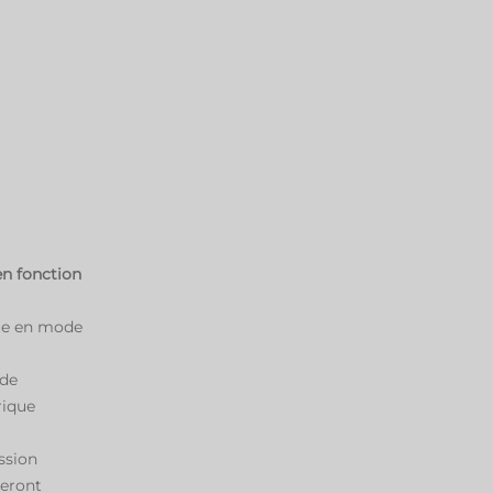
en fonction
que en mode
 de
rique
ssion
seront