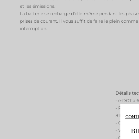
et les émissions.
La batterie se recharge d'elle-même pendant les phases d
prises de courant. Il vous suffit de faire le plein comme
interruption.
Détails te
- e-DCT à 
- Puissanc
81Kw/110h
CONTI
- CO2: 101
B
- Vitesse 
- 0 à 100 