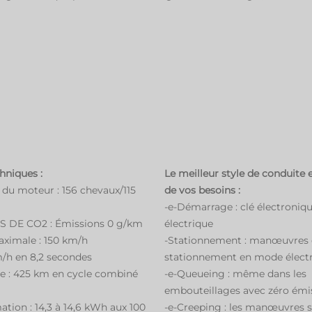
hniques :
Le meilleur style de conduite 
 du moteur : 156 chevaux/115
de vos besoins :
-e-Démarrage : clé électroni
S DE CO2 : Émissions 0 g/km
électrique
aximale : 150 km/h
-Stationnement : manœuvres
m/h en 8,2 secondes
stationnement en mode élect
e : 425 km en cycle combiné
-e-Queueing : même dans les
embouteillages avec zéro émi
ion : 14,3 à 14,6 kWh aux 100
-e-Creeping : les manœuvres 