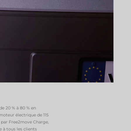
 de 20 % à 80 % en
oteur électrique de 115
ue par Free2move Charge,
 à tous les clients