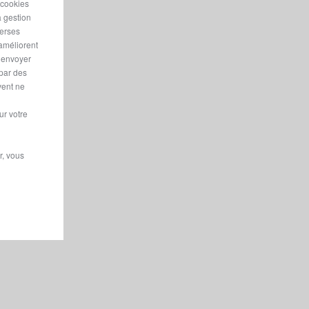
 cookies
ssion
a gestion
seront
verses
 améliorent
r envoyer
 par des
gn épuré
vent ne
s spacieux
 à bord.
ur votre
r, vous