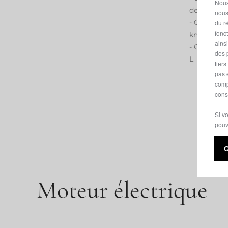
Nous
de carbura
nous
- Consomma
du ré
fonc
km
ains
- Capacité 
des 
L
tier
pas 
comp
cons
Si v
pouv
Moteur électrique