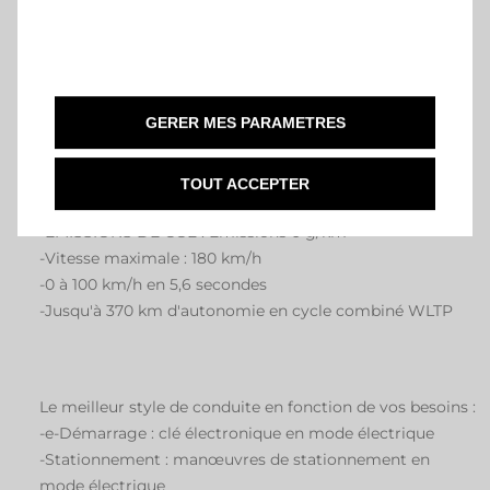
serrés, une meilleure adhérence et un pur plaisir de
conduire, quelles que soient les conditions.
GERER MES PARAMETRES
Détails techniques :
TOUT ACCEPTER
-Puissance du moteur : 280 chevaux/345 Nm
-ÉMISSIONS DE CO2 : Émissions 0 g/km
-Vitesse maximale : 180 km/h
-0 à 100 km/h en 5,6 secondes
-Jusqu'à 370 km d'autonomie en cycle combiné WLTP
Le meilleur style de conduite en fonction de vos besoins :
-e-Démarrage : clé électronique en mode électrique
-Stationnement : manœuvres de stationnement en
mode électrique