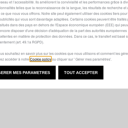
seau et l’accessibilité. Ils améliorent la convivialité et les performances grâce à di
tionnalités telles que la reconnaissance de la langue, les résultats de recherche et
i ce que nous vous offrons. Notre site peut également utiliser des cookies tiers pou
publicités qui vous sont davantage adaptées. Certains cookies peuvent être traités
s situés dans des pays en dehors de l'Espace économique européen (EEE) qui peu
encore disposer d'une décision d'adéquation de la part des autorités européennes
étentes en matière de protection des données. Dans ce cas, le transfert est basé s
entement (art. 49.1a RGPD).
ous souhaitez en savoir plus sur les cookies que nous utilisons et comment les gére
ez accéder à notre
Cookie policy
ou cliquer sur ' Gérer mes paramètres'.
GERER MES PARAMETRES
TOUT ACCEPTER