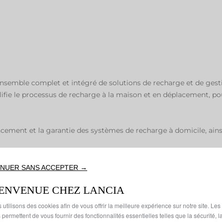
semble complet et intégré de solutions de recharge et de gestion
lifie le processus de recharge à la maison et en déplacement, p
ement et la garantie des systèmes de recharge à domicile, ainsi q
t en tout lieu au vaste réseau bien entretenu de bornes de rec
NUER SANS ACCEPTER →
IENVENUE CHEZ LANCIA
 utilisons des cookies afin de vous offrir la meilleure expérience sur notre site. Les
 permettent de vous fournir des fonctionnalités essentielles telles que la sécurité, l