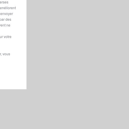
verses
 améliorent
r envoyer
 par des
vent ne
ur votre
r, vous