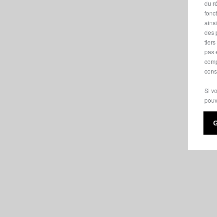
du ré
fonc
ains
des 
tier
pas 
comp
cons
Si v
pouv